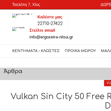
Τσελέπη 7, Χίος
ΔΩΡΕ
Καλέστε μας
22710-27422
SEARCH
Στείλτε email
Start typing to see products you are looking for.
info@ergoxeira-nitsa.gr
ΚΕΝΤΗΜΑΤΑ – ΚΛΩΣΤΕΣ
ΠΡΟΙΚΑ ΜΩΡΟΥ
ΜΑΛ
Άρθρα
VU
Vulkan Sin City 50 Free
D