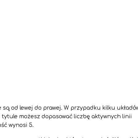
 są od lewej do prawej. W przypadku kilku układó
 W tytule możesz dopasować liczbę aktywnych linii
ść wynosi 5.