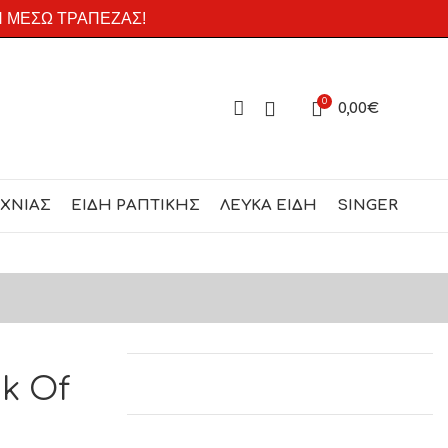
Η ΜΕΣΩ ΤΡΑΠΕΖΑΣ!
0
0,00
€
ΕΧΝΙΑΣ
ΕΙΔΗ ΡΑΠΤΙΚΗΣ
ΛΕΥΚΑ ΕΙΔΗ
SINGER
ok Of