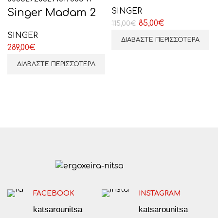
Singer Madam 2
SINGER
Original
Η
85,00
€
115,00
€
price
τρέχουσα
SINGER
ΔΙΑΒΆΣΤΕ ΠΕΡΙΣΣΌΤΕΡΑ
was:
τιμή
289,00
€
115,00€.
είναι:
ΔΙΑΒΆΣΤΕ ΠΕΡΙΣΣΌΤΕΡΑ
85,00€.
FACEBOOK
INSTAGRAM
katsarounitsa
katsarounitsa