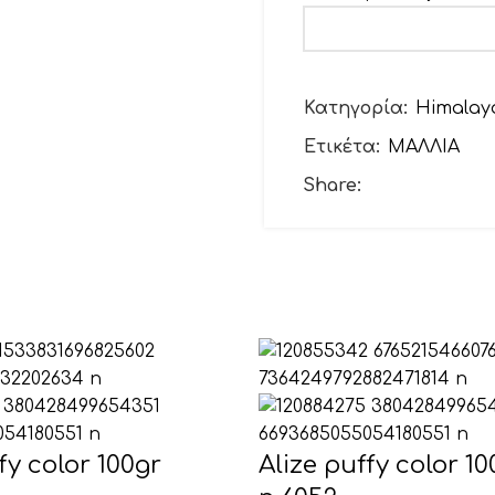
Το email σας
Κατηγορία:
Himalay
Ετικέτα:
ΜΑΛΛΙΑ
Θέμα
Share:
Το μήνυμά σας (προ
fy color 100gr
Alize puffy color 10