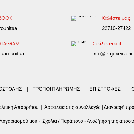
BOOK
Καλέστε μας
arounitsa
22710-27422
STAGRAM
Στείλτε email
tsarounitsa
info@ergoxeira-nit
ΠΟΣΤΟΛΗΣ
|
ΤΡΟΠΟΙ ΠΛΗΡΩΜΗΣ
|
ΕΠΙΣΤΡΟΦΕΣ
|
λιτική Απορρήτου
|
Ασφάλεια στις συναλλαγές
|
Διαγραφή πρ
α Λογαριασμού μου
-
Σχόλια / Παράπονα
-
Αναζήτηση της αποστ