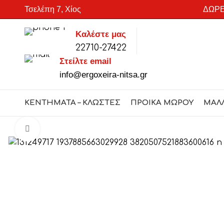
Τσελέπη 7, Χίος
ΔΩΡΕ
Καλέστε μας
22710-27422
SEARCH
Στείλτε email
Start typing to see products you are looking for.
info@ergoxeira-nitsa.gr
ΚΕΝΤΗΜΑΤΑ – ΚΛΩΣΤΕΣ
ΠΡΟΙΚΑ ΜΩΡΟΥ
ΜΑΛ
Click to enlarge