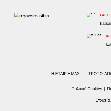
FACE
kats
IN
ka
Η ΕΤΑΙΡΙΑ ΜΑΣ
|
ΤΡΟΠΟΙ Α
Πολιτική Cookies
|
Πο
Στοιχεί