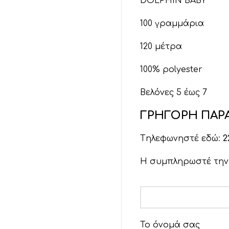
DOLPHIN BABY
100 γραμμάρια
120 μέτρα
100% polyester
Βελόνες 5 έως 7
ΓΡΗΓΟΡΗ ΠΑΡΑ
Βελονάκι 4,5 έως 6
Tηλεφωνηστέ εδώ:
2
Η συμπληρωστέ τη
Το όνομά σας