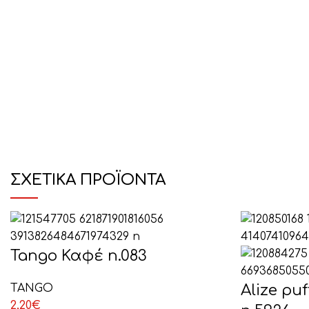
ΣΧΕΤΙΚΆ ΠΡΟΪΌΝΤΑ
Tango Καφέ n.083
TANGO
Alize puf
2,20
€