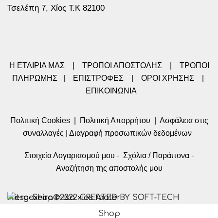
Τσελέπη 7, Χίος Τ.Κ 82100
Η ΕΤΑΙΡΙΑ ΜΑΣ
|
ΤΡΟΠΟΙ ΑΠΟΣΤΟΛΗΣ
|
ΤΡΟΠΟΙ
ΠΛΗΡΩΜΗΣ
|
ΕΠΙΣΤΡΟΦΕΣ
|
ΟΡΟΙ ΧΡΗΣΗΣ
|
ΕΠΙΚΟΙΝΩΝΙΑ
Πολιτική Cookies
|
Πολιτική Απορρήτου
|
Ασφάλεια στις
συναλλαγές
|
Διαγραφή προσωπικών δεδομένων
Στοιχεία Λογαριασμού μου
-
Σχόλια / Παράπονα
-
Αναζήτηση της αποστολής μου
Nitsa-Shop©2022 CREATED BY SOFT-TECH
Shop