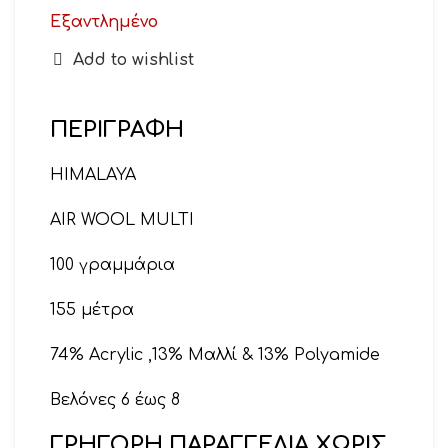
Εξαντλημένο
Add to wishlist
ΠΕΡΙΓΡΑΦΉ
HIMALAYA
AIR WOOL MULTI
100 γραμμάρια
155 μέτρα
74% Acrylic ,13% Μαλλί & 13% Polyamide
Βελόνες 6 έως 8
ΓΡΗΓΟΡΗ ΠΑΡΑΓΓΕΛΙΑ ΧΩΡΙΣ
Βελονάκι 8 έως 10