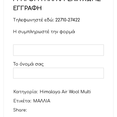
ΕΓΓΡΑΦΗ
Tηλεφωνηστέ εδώ:
22710-27422
Η συμπληρωστέ την φορμά
Το όνομά σας
Το email σας
Κατηγορία:
Himalaya Air Wool Multi
Ετικέτα:
ΜΑΛΛΙΑ
Θέμα
Share: