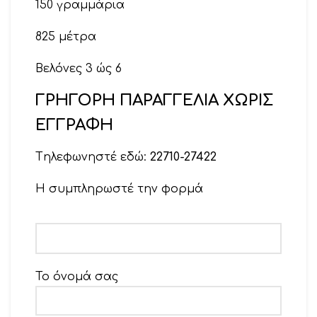
150 γραμμάρια
825 μέτρα
Βελόνες 3 ώς 6
ΓΡΗΓΟΡΗ ΠΑΡΑΓΓΕΛΙΑ ΧΩΡΙΣ
Βελονάκι 3 έως 5
ΕΓΓΡΑΦΗ
Tηλεφωνηστέ εδώ:
22710-27422
Η συμπληρωστέ την φορμά
Το όνομά σας