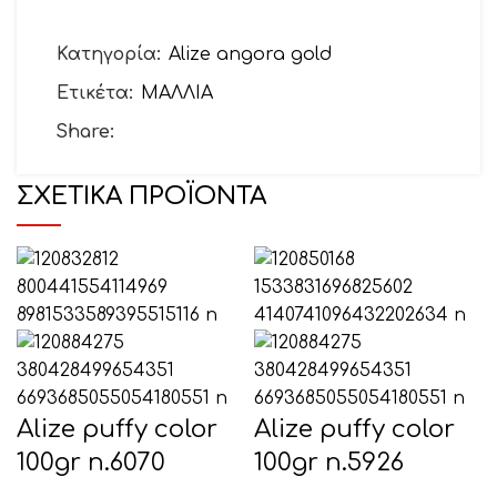
Το email σας
Κατηγορία:
Alize angora gold
Ετικέτα:
ΜΑΛΛΙΑ
Θέμα
Share:
ΣΧΕΤΙΚΆ ΠΡΟΪΌΝΤΑ
Το μήνυμά σας (προαιρετικό)
Alize puffy color
Alize puffy color
100gr n.6070
100gr n.5926