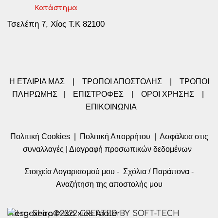
Κατάστημα
Τσελέπη 7, Χίος Τ.Κ 82100
Η ΕΤΑΙΡΙΑ ΜΑΣ
|
ΤΡΟΠΟΙ ΑΠΟΣΤΟΛΗΣ
|
ΤΡΟΠΟΙ
ΠΛΗΡΩΜΗΣ
|
ΕΠΙΣΤΡΟΦΕΣ
|
ΟΡΟΙ ΧΡΗΣΗΣ
|
ΕΠΙΚΟΙΝΩΝΙΑ
Πολιτική Cookies
|
Πολιτική Απορρήτου
|
Ασφάλεια στις
συναλλαγές
|
Διαγραφή προσωπικών δεδομένων
Στοιχεία Λογαριασμού μου
-
Σχόλια / Παράπονα
-
Αναζήτηση της αποστολής μου
Nitsa-Shop©2022 CREATED BY SOFT-TECH