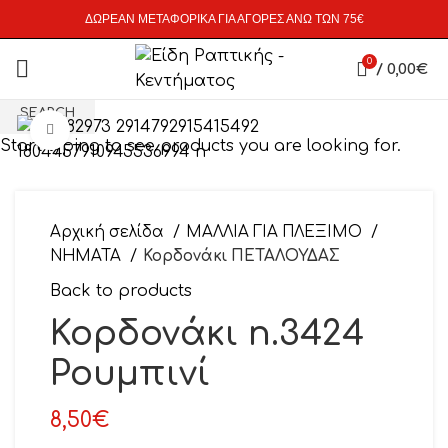
ΔΩΡΕΑΝ ΜΕΤΑΦΟΡΙΚΑ ΓΙΑ ΑΓΟΡΕΣ ΑΝΩ ΤΩΝ 75€
0
/
0,00
€
SEARCH
Click to enlarge
Start typing to see products you are looking for.
Αρχική σελίδα
ΜΑΛΛΙΑ ΓΙΑ ΠΛΕΞΙΜΟ
ΝΗΜΑΤΑ
Κορδονάκι ΠΕΤΑΛΟΥΔΑΣ
Back to products
Κορδονάκι n.3424
Ρουμπινί
8,50
€