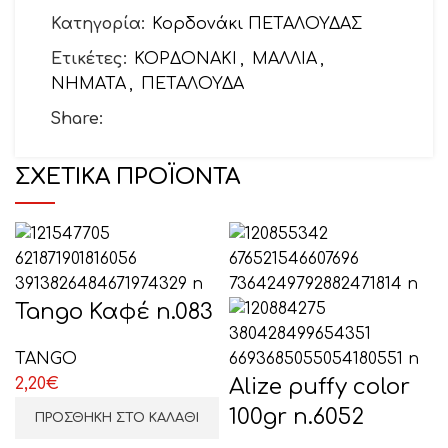
Το email σας
Κατηγορία:
Κορδονάκι ΠΕΤΑΛΟΥΔΑΣ
Ετικέτες:
ΚΟΡΔΟΝΑΚΙ
,
ΜΑΛΛΙΑ
,
ΝΗΜΑΤΑ
,
ΠΕΤΑΛΟΥΔΑ
Θέμα
Share:
ΣΧΕΤΙΚΆ ΠΡΟΪΌΝΤΑ
Το μήνυμά σας (προαιρετικό)
Tango Καφέ n.083
TANGO
2,20
€
Alize puffy color
100gr n.6052
ΠΡΟΣΘΉΚΗ ΣΤΟ ΚΑΛΆΘΙ
ΕΠΙΛΕΞΤΕ ΕΔΩ