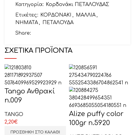
Κατηγορία:
Κορδονάκι ΠΕΤΑΛΟΥΔΑΣ
Ετικέτες:
ΚΟΡΔΟΝΑΚΙ
,
ΜΑΛΛΙΑ
,
ΝΗΜΑΤΑ
,
ΠΕΤΑΛΟΥΔΑ
Θέμα
Share:
ΣΧΕΤΙΚΆ ΠΡΟΪΌΝΤΑ
Το μήνυμά σας (προαιρετικό)
Tango Ανθρακί
n.009
Alize puffy color
TANGO
2,20
€
100gr n.5920
ΕΠΙΛΕΞΤΕ ΕΔΩ
ΠΡΟΣΘΉΚΗ ΣΤΟ ΚΑΛΆΘΙ