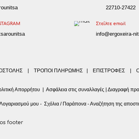
arounitsa
22710-27422
STAGRAM
Στείλτε email
tsarounitsa
info@ergoxeira-nit
ΠΟΣΤΟΛΗΣ
|
ΤΡΟΠΟΙ ΠΛΗΡΩΜΗΣ
|
ΕΠΙΣΤΡΟΦΕΣ
|
λιτική Απορρήτου
|
Ασφάλεια στις συναλλαγές
|
Διαγραφή πρ
α Λογαριασμού μου
-
Σχόλια / Παράπονα
-
Αναζήτηση της αποστ