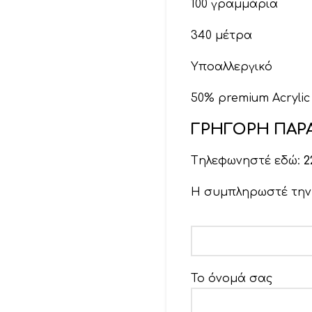
100 γραμμάρια
340 μέτρα
Υποαλλεργικό
50% premium Acrylic
ΓΡΗΓΟΡΗ ΠΑΡΑ
Βελόνες 3 έως 4
Βελονάκι 3,5
Tηλεφωνηστέ εδώ:
2
Η συμπληρωστέ τη
Το όνομά σας