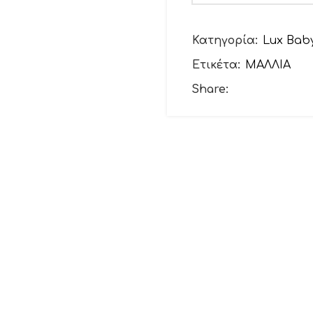
Το email σας
Κατηγορία:
Lux Bab
Ετικέτα:
ΜΑΛΛΙΑ
Θέμα
Share:
Το μήνυμά σας (προ