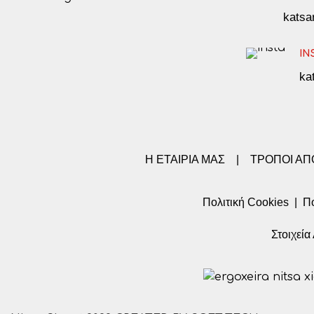
kats
IN
ka
Η ΕΤΑΙΡΙΑ ΜΑΣ
|
ΤΡΟΠΟΙ Α
Πολιτική Cookies
|
Πο
Στοιχεί