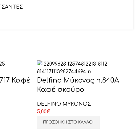
ΤΣΑΝΤΕΣ
αιρετικό)
.717 Καφέ
Delfino Μύκονος n.840Α
Καφέ σκούρο
DELFINO ΜΥΚΟΝΟΣ
5,00
€
ΠΡΟΣΘΉΚΗ ΣΤΟ ΚΑΛΆΘΙ