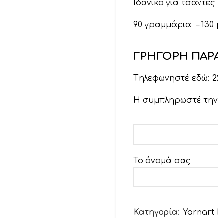
Ιδανικό για τσάντες
90 γραμμάρια – 130
ΓΡΗΓΟΡΗ ΠΑΡΑ
Tηλεφωνηστέ εδώ:
2
Η συμπληρωστέ τη
Το όνομά σας
Το email σας
Κατηγορία:
Yarnart