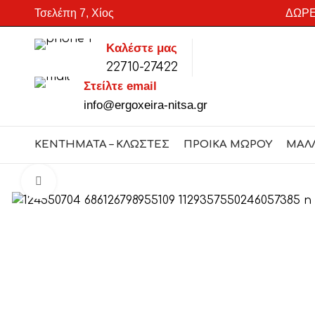
Τσελέπη 7, Χίος
ΔΩΡΕ
Καλέστε μας
22710-27422
SEARCH
Στείλτε email
Start typing to see products you are looking for.
info@ergoxeira-nitsa.gr
ΚΕΝΤΗΜΑΤΑ – ΚΛΩΣΤΕΣ
ΠΡΟΙΚΑ ΜΩΡΟΥ
ΜΑΛ
Click to enlarge