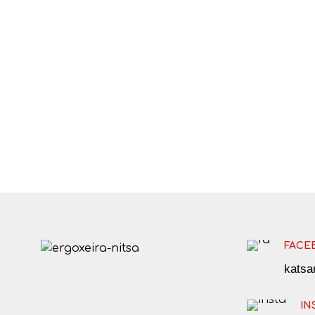
FACE
kats
IN