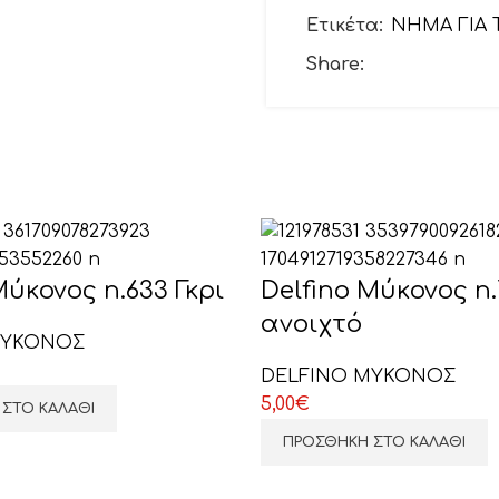
Ετικέτα:
ΝΗΜΑ ΓΙΑ 
Θέμα
Share:
Το μήνυμά σας (προ
Μύκονος n.633 Γκρι
Delfino Μύκονος n
ανοιχτό
ΜΥΚΟΝΟΣ
DELFINO ΜΥΚΟΝΟΣ
5,00
€
ΣΤΟ ΚΑΛΆΘΙ
ΕΠΙΛΕΞΤΕ ΕΔΩ
ΠΡΟΣΘΉΚΗ ΣΤΟ ΚΑΛΆΘΙ