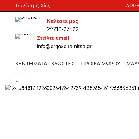
Τσελέπη 7, Χίος
ΔΩΡΕ
Καλέστε μας
22710-27422
SEARCH
Στείλτε email
Start typing to see products you are looking for.
info@ergoxeira-nitsa.gr
ΚΕΝΤΗΜΑΤΑ – ΚΛΩΣΤΕΣ
ΠΡΟΙΚΑ ΜΩΡΟΥ
ΜΑΛ
Click to enlarge