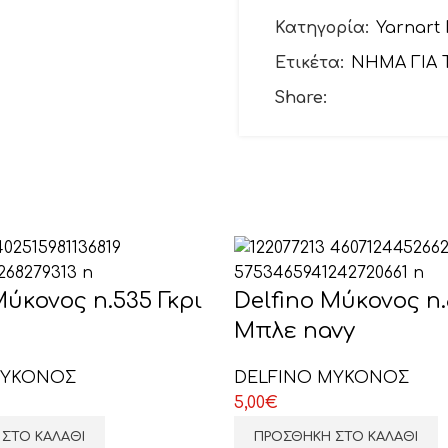
Το email σας
Κατηγορία:
Yarnart
Ετικέτα:
ΝΗΜΑ ΓΙΑ 
Θέμα
Share:
Το μήνυμά σας (προ
Μύκονος n.535 Γκρι
Delfino Μύκονος n.
Μπλε navy
ΜΥΚΟΝΟΣ
DELFINO ΜΥΚΟΝΟΣ
5,00
€
ΕΠΙΛΕΞΤΕ ΕΔΩ
ΣΤΟ ΚΑΛΆΘΙ
ΠΡΟΣΘΉΚΗ ΣΤΟ ΚΑΛΆΘΙ