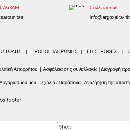
STAGRAM
Στείλτε email
tsarounitsa
info@ergoxeira-nit
ΠΟΣΤΟΛΗΣ
|
ΤΡΟΠΟΙ ΠΛΗΡΩΜΗΣ
|
ΕΠΙΣΤΡΟΦΕΣ
|
λιτική Απορρήτου
|
Ασφάλεια στις συναλλαγές
|
Διαγραφή πρ
α Λογαριασμού μου
-
Σχόλια / Παράπονα
-
Αναζήτηση της αποστ
Shop