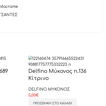
 Macrame
ΤΣΑΝΤΕΣ
αιρετικό)
689
Delfino Μύκονος n.136
Κίτρινο
DELFINO ΜΥΚΟΝΟΣ
5,00
€
ΠΡΟΣΘΉΚΗ ΣΤΟ ΚΑΛΆΘΙ