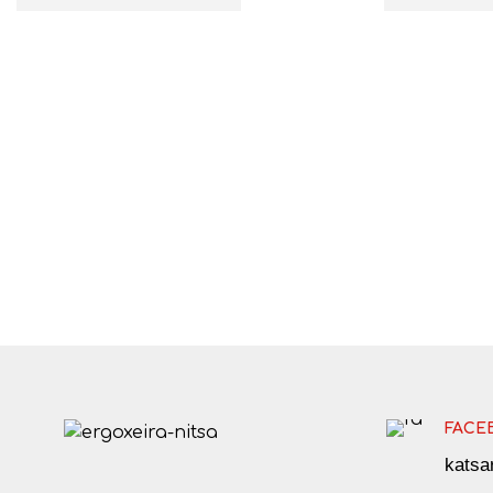
FACE
kats