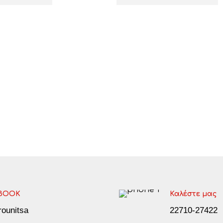
BOOK
Καλέστε μας
arounitsa
22710-27422