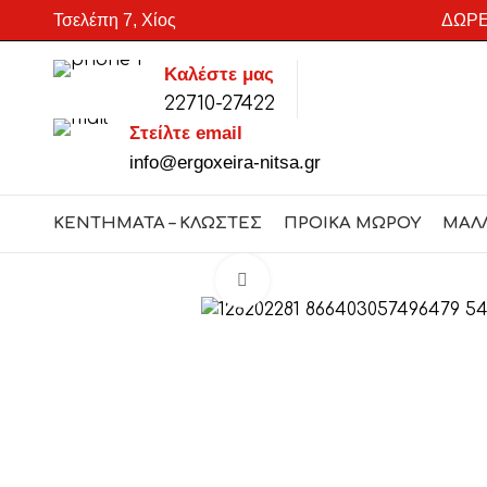
Τσελέπη 7, Χίος
ΔΩΡΕ
Καλέστε μας
22710-27422
SEARCH
Στείλτε email
Start typing to see products you are looking for.
info@ergoxeira-nitsa.gr
ΚΕΝΤΗΜΑΤΑ – ΚΛΩΣΤΕΣ
ΠΡΟΙΚΑ ΜΩΡΟΥ
ΜΑΛ
Click to enlarge