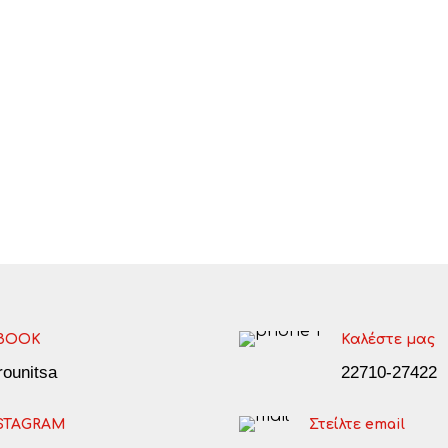
BOOK
Καλέστε μας
arounitsa
22710-27422
STAGRAM
Στείλτε email