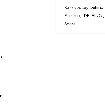
Το email σας
Κατηγορίες:
Delfino 
Ετικέτες:
DELFINO
,
Θέμα
Share:
Το μήνυμά σας (προ
ΕΠΙΛΕΞΤΕ ΕΔΩ