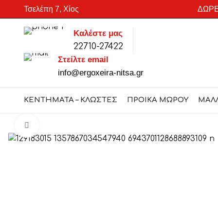
Τσελέπη 7, Χίος
ΔΩΡΕ
Καλέστε μας
22710-27422
SEARCH
Στείλτε email
Start typing to see products you are looking for.
info@ergoxeira-nitsa.gr
ΚΕΝΤΗΜΑΤΑ – ΚΛΩΣΤΕΣ
ΠΡΟΙΚΑ ΜΩΡΟΥ
ΜΑΛ
Click to enlarge