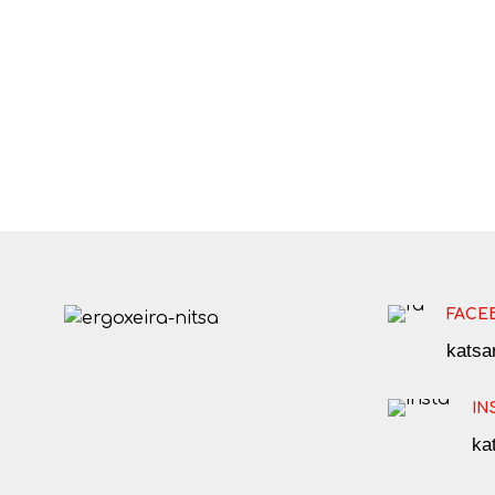
FACE
kats
IN
ka