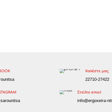
BOOK
Καλέστε μας
arounitsa
22710-27422
STAGRAM
Στείλτε email
tsarounitsa
info@ergoxeira-nit