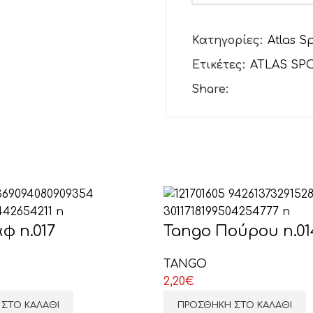
Το email σας
Κατηγορίες:
Atlas S
Ετικέτες:
ATLAS SP
Θέμα
Share:
Το μήνυμά σας (προ
φ n.017
Tango Πούρου n.01
TANGO
2,20
€
ΣΤΟ ΚΑΛΆΘΙ
ΠΡΟΣΘΉΚΗ ΣΤΟ ΚΑΛΆΘΙ