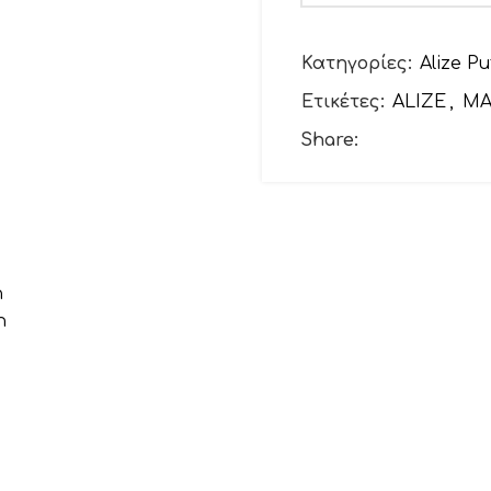
Το email σας
Κατηγορίες:
Alize Pu
Ετικέτες:
ALIZE
,
ΜΑ
Θέμα
Share:
Το μήνυμά σας (προ