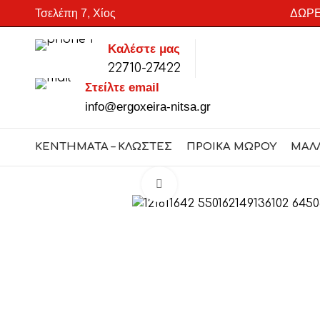
Τσελέπη 7, Χίος
ΔΩΡΕ
Καλέστε μας
22710-27422
SEARCH
Στείλτε email
Start typing to see products you are looking for.
info@ergoxeira-nitsa.gr
ΚΕΝΤΗΜΑΤΑ – ΚΛΩΣΤΕΣ
ΠΡΟΙΚΑ ΜΩΡΟΥ
ΜΑΛ
Click to enlarge