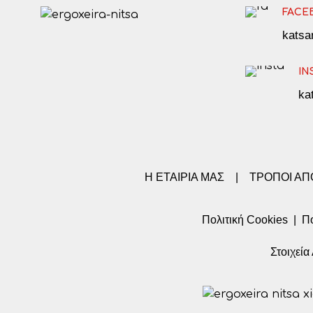
FACE
kats
IN
ka
Η ΕΤΑΙΡΙΑ ΜΑΣ
|
ΤΡΟΠΟΙ Α
Πολιτική Cookies
|
Πο
Στοιχεί