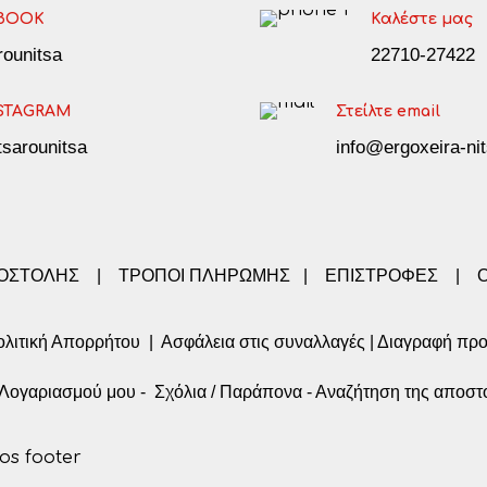
BOOK
Καλέστε μας
arounitsa
22710-27422
STAGRAM
Στείλτε email
tsarounitsa
info@ergoxeira-nit
ΠΟΣΤΟΛΗΣ
|
ΤΡΟΠΟΙ ΠΛΗΡΩΜΗΣ
|
ΕΠΙΣΤΡΟΦΕΣ
|
λιτική Απορρήτου
|
Ασφάλεια στις συναλλαγές
|
Διαγραφή πρ
α Λογαριασμού μου
-
Σχόλια / Παράπονα
-
Αναζήτηση της αποστ