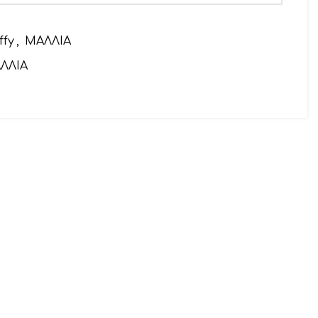
ffy
,
ΜΑΛΛΙΑ
ΛΛΙΑ
αιρετικό)