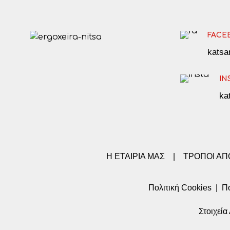
FACE
kats
IN
ka
Η ΕΤΑΙΡΙΑ ΜΑΣ
|
ΤΡΟΠΟΙ Α
Πολιτική Cookies
|
Πο
Στοιχεί