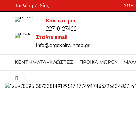
Τσελέπη 7, Χίος
ΔΩΡΕ
Καλέστε μας
22710-27422
SEARCH
Στείλτε email
Start typing to see products you are looking for.
info@ergoxeira-nitsa.gr
ΚΕΝΤΗΜΑΤΑ – ΚΛΩΣΤΕΣ
ΠΡΟΙΚΑ ΜΩΡΟΥ
ΜΑΛ
Click to enlarge