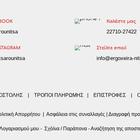
BOOK
Καλέστε μας
arounitsa
22710-27422
STAGRAM
Στείλτε email
tsarounitsa
info@ergoxeira-nit
ΠΟΣΤΟΛΗΣ
|
ΤΡΟΠΟΙ ΠΛΗΡΩΜΗΣ
|
ΕΠΙΣΤΡΟΦΕΣ
|
λιτική Απορρήτου
|
Ασφάλεια στις συναλλαγές
|
Διαγραφή πρ
α Λογαριασμού μου
-
Σχόλια / Παράπονα
-
Αναζήτηση της αποστ