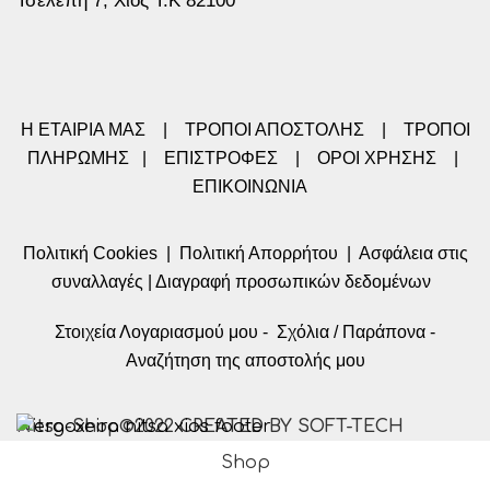
Η ΕΤΑΙΡΙΑ ΜΑΣ
|
ΤΡΟΠΟΙ ΑΠΟΣΤΟΛΗΣ
|
ΤΡΟΠΟΙ
ΠΛΗΡΩΜΗΣ
|
ΕΠΙΣΤΡΟΦΕΣ
|
ΟΡΟΙ ΧΡΗΣΗΣ
|
ΕΠΙΚΟΙΝΩΝΙΑ
Πολιτική Cookies
|
Πολιτική Απορρήτου
|
Ασφάλεια στις
συναλλαγές
|
Διαγραφή προσωπικών δεδομένων
Στοιχεία Λογαριασμού μου
-
Σχόλια / Παράπονα
-
Αναζήτηση της αποστολής μου
Nitsa-Shop©2022 CREATED BY SOFT-TECH
Shop