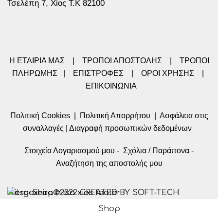
Τσελέπη 7, Χίος Τ.Κ 82100
Η ΕΤΑΙΡΙΑ ΜΑΣ
|
ΤΡΟΠΟΙ ΑΠΟΣΤΟΛΗΣ
|
ΤΡΟΠΟΙ
ΠΛΗΡΩΜΗΣ
|
ΕΠΙΣΤΡΟΦΕΣ
|
ΟΡΟΙ ΧΡΗΣΗΣ
|
ΕΠΙΚΟΙΝΩΝΙΑ
Πολιτική Cookies
|
Πολιτική Απορρήτου
|
Ασφάλεια στις
συναλλαγές
|
Διαγραφή προσωπικών δεδομένων
Στοιχεία Λογαριασμού μου
-
Σχόλια / Παράπονα
-
Αναζήτηση της αποστολής μου
Nitsa-Shop©2022 CREATED BY SOFT-TECH
Shop