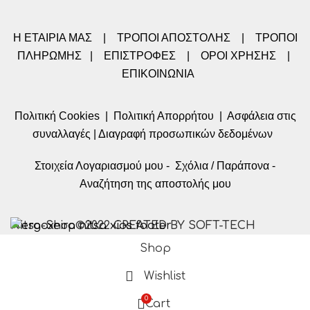
Η ΕΤΑΙΡΙΑ ΜΑΣ
|
ΤΡΟΠΟΙ ΑΠΟΣΤΟΛΗΣ
|
ΤΡΟΠΟΙ
ΠΛΗΡΩΜΗΣ
|
ΕΠΙΣΤΡΟΦΕΣ
|
ΟΡΟΙ ΧΡΗΣΗΣ
|
ΕΠΙΚΟΙΝΩΝΙΑ
Πολιτική Cookies
|
Πολιτική Απορρήτου
|
Ασφάλεια στις
συναλλαγές
|
Διαγραφή προσωπικών δεδομένων
Στοιχεία Λογαριασμού μου
-
Σχόλια / Παράπονα
-
Αναζήτηση της αποστολής μου
Nitsa-Shop©2022 CREATED BY SOFT-TECH
Shop
Wishlist
0
Cart