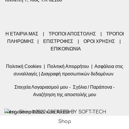
Η ΕΤΑΙΡΙΑ ΜΑΣ
|
ΤΡΟΠΟΙ ΑΠΟΣΤΟΛΗΣ
|
ΤΡΟΠΟΙ
ΠΛΗΡΩΜΗΣ
|
ΕΠΙΣΤΡΟΦΕΣ
|
ΟΡΟΙ ΧΡΗΣΗΣ
|
ΕΠΙΚΟΙΝΩΝΙΑ
Πολιτική Cookies
|
Πολιτική Απορρήτου
|
Ασφάλεια στις
συναλλαγές
|
Διαγραφή προσωπικών δεδομένων
Στοιχεία Λογαριασμού μου
-
Σχόλια / Παράπονα
-
Αναζήτηση της αποστολής μου
Nitsa-Shop©2022 CREATED BY SOFT-TECH
Shop