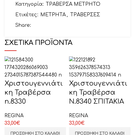
Κατηγορία:
ΤΡΑΒΕΡΣΑ ΜΕΤΡΗΤΟ
Ετικέτες:
ΜΕΤΡΗΤΑ
,
ΤΡΑΒΕΡΣΕΣ
Θέμα
Share:
ΣΧΕΤΙΚΆ ΠΡΟΪΌΝΤΑ
Το μήνυμά σας (προαιρετικό)
Χριστουγεννιάτι
Χριστουγεννιάτι
κη Τραβέρσα
κη Τραβέρσα
n.8330
Ν.8340 ΣΠΙΤΑΚΙΑ
REGINA
REGINA
33,00
€
33,00
€
ΕΠΙΛΕΞΤΕ ΕΔΩ
ΠΡΟΣΘΉΚΗ ΣΤΟ ΚΑΛΆΘΙ
ΠΡΟΣΘΉΚΗ ΣΤΟ ΚΑΛΆΘΙ