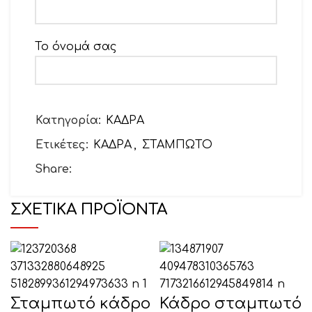
Το όνομά σας
Το email σας
Κατηγορία:
ΚΑΔΡΑ
Ετικέτες:
ΚΑΔΡΑ
,
ΣΤΑΜΠΩΤΟ
Θέμα
Share:
ΣΧΕΤΙΚΆ ΠΡΟΪΌΝΤΑ
Το μήνυμά σας (προαιρετικό)
Σταμπωτό κάδρο
Κάδρο σταμπωτό