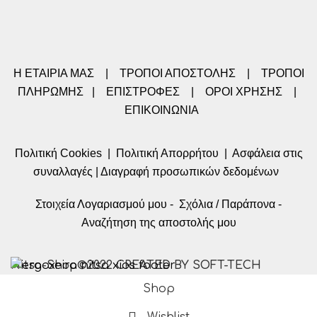
Η ΕΤΑΙΡΙΑ ΜΑΣ
|
ΤΡΟΠΟΙ ΑΠΟΣΤΟΛΗΣ
|
ΤΡΟΠΟΙ
ΠΛΗΡΩΜΗΣ
|
ΕΠΙΣΤΡΟΦΕΣ
|
ΟΡΟΙ ΧΡΗΣΗΣ
|
ΕΠΙΚΟΙΝΩΝΙΑ
Πολιτική Cookies
|
Πολιτική Απορρήτου
|
Ασφάλεια στις
συναλλαγές
|
Διαγραφή προσωπικών δεδομένων
Στοιχεία Λογαριασμού μου
-
Σχόλια / Παράπονα
-
Αναζήτηση της αποστολής μου
Nitsa-Shop©2022 CREATED BY SOFT-TECH
Shop
Wishlist