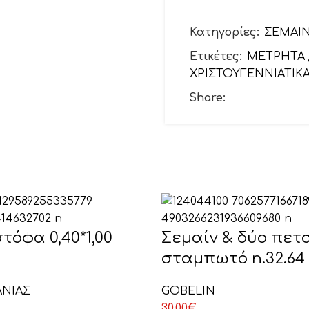
Το email σας
Κατηγορίες:
ΣΕΜΑΙ
Ετικέτες:
ΜΕΤΡΗΤΑ
ΧΡΙΣΤΟΥΓΕΝΝΙΑΤΙΚ
Θέμα
Share:
Το μήνυμά σας (προ
τόφα 0,40*1,00
Σεμαίν & δύο πετ
σταμπωτό n.32.64
ΑΝΙΑΣ
GOBELIN
30,00
€
ΕΠΙΛΕΞΤΕ ΕΔΩ