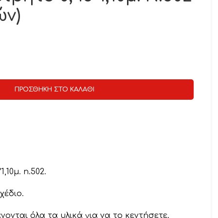
ών)
ΠΡΟΣΘΉΚΗ ΣΤΟ ΚΑΛΆΘΙ
,10μ. n.502.
χέδιο.
νονται όλα τα υλικά για να το κεντήσετε.