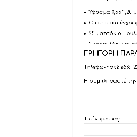
Ύφασμα 0,55*1,20 
Φωτοτυπία έγχρω
25 ματσάκια μουλι
1 καρουλάκι χρυσό
ΓΡΗΓΟΡΗ ΠΑΡΑ
Βελόνα
Tηλεφωνηστέ εδώ:
2
Η συμπληρωστέ τη
Το όνομά σας