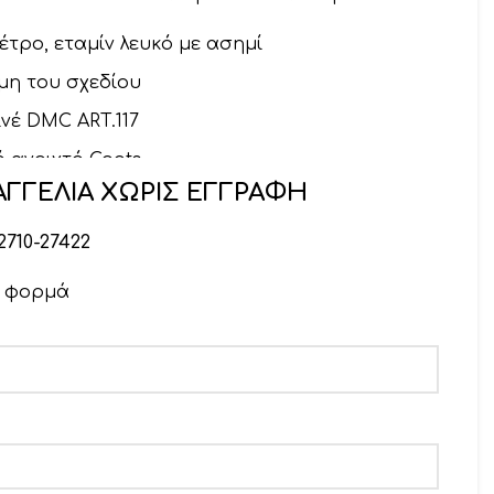
μέτρο, εταμίν λευκό με ασημί
μη του σχεδίου
νέ DMC ART.117
 ανοιχτό Coats
ΓΓΕΛΙΑ ΧΩΡΙΣ ΕΓΓΡΑΦΗ
2710-27422
ν φορμά