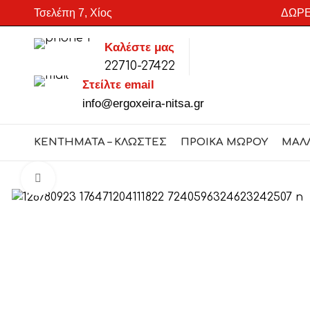
Τσελέπη 7, Χίος
ΔΩΡΕ
Καλέστε μας
22710-27422
SEARCH
Στείλτε email
Start typing to see products you are looking for.
info@ergoxeira-nitsa.gr
ΚΕΝΤΗΜΑΤΑ – ΚΛΩΣΤΕΣ
ΠΡΟΙΚΑ ΜΩΡΟΥ
ΜΑΛ
Click to enlarge