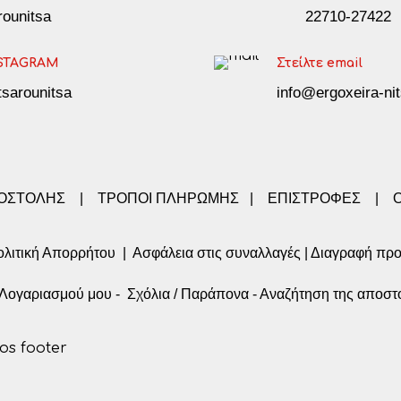
arounitsa
22710-27422
STAGRAM
Στείλτε email
tsarounitsa
info@ergoxeira-nit
ΠΟΣΤΟΛΗΣ
|
ΤΡΟΠΟΙ ΠΛΗΡΩΜΗΣ
|
ΕΠΙΣΤΡΟΦΕΣ
|
λιτική Απορρήτου
|
Ασφάλεια στις συναλλαγές
|
Διαγραφή πρ
α Λογαριασμού μου
-
Σχόλια / Παράπονα
-
Αναζήτηση της αποστ