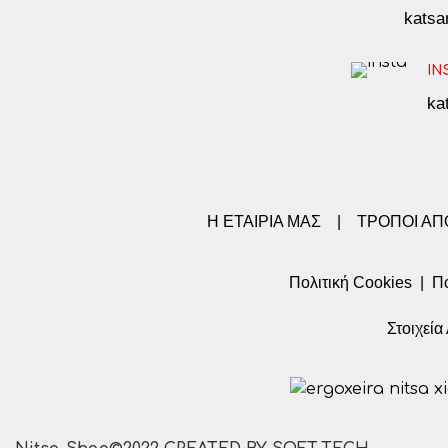
kats
IN
ka
Η ΕΤΑΙΡΙΑ ΜΑΣ
|
ΤΡΟΠΟΙ Α
Πολιτική Cookies
|
Πο
Στοιχεί