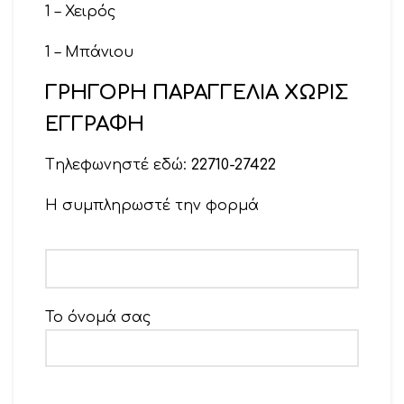
1 – Χειρός
1 – Μπάνιου
ΓΡΗΓΟΡΗ ΠΑΡΑΓΓΕΛΙΑ ΧΩΡΙΣ
100% Βαμβάκι
ΕΓΓΡΑΦΗ
Tηλεφωνηστέ εδώ:
22710-27422
Η συμπληρωστέ την φορμά
Το όνομά σας
Το email σας