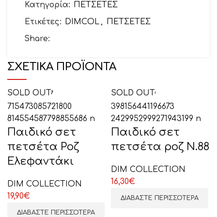
Κατηγορία:
ΠΕΤΣΕΤΕΣ
Ετικέτες:
DIMCOL
,
ΠΕΤΣΕΤΕΣ
Θέμα
Share:
ΣΧΕΤΙΚΆ ΠΡΟΪΌΝΤΑ
Το μήνυμά σας (προαιρετικό)
SOLD OUT
SOLD OUT
Παιδικό σετ
Παιδικό σετ
πετσέτα Ροζ
πετσέτα ροζ Ν.88
Ελεφαντάκι
DIM COLLECTION
16,30
€
DIM COLLECTION
19,90
€
ΕΠΙΛΕΞΤΕ ΕΔΩ
ΔΙΑΒΆΣΤΕ ΠΕΡΙΣΣΌΤΕΡΑ
ΔΙΑΒΆΣΤΕ ΠΕΡΙΣΣΌΤΕΡΑ