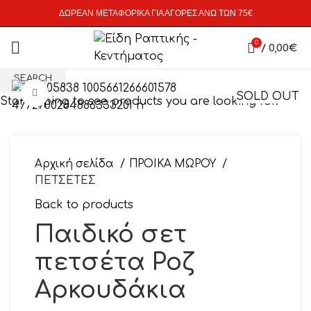
ΔΩΡΕΑΝ ΜΕΤΑΦΟΡΙΚΑ ΓΙΑ ΑΓΟΡΕΣ ΑΝΩ ΤΩΝ 75€
0
/
0,00
€
SEARCH
Click to enlarge
SOLD OUT
Start typing to see products you are looking for.
Αρχική σελίδα
ΠΡΟΙΚΑ ΜΩΡΟΥ
ΠΕΤΣΕΤΕΣ
Back to products
Παιδικό σετ
πετσέτα Ροζ
Αρκουδάκια