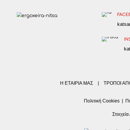
FACE
kats
IN
ka
Η ΕΤΑΙΡΙΑ ΜΑΣ
|
ΤΡΟΠΟΙ Α
Πολιτική Cookies
|
Πο
Στοιχεί