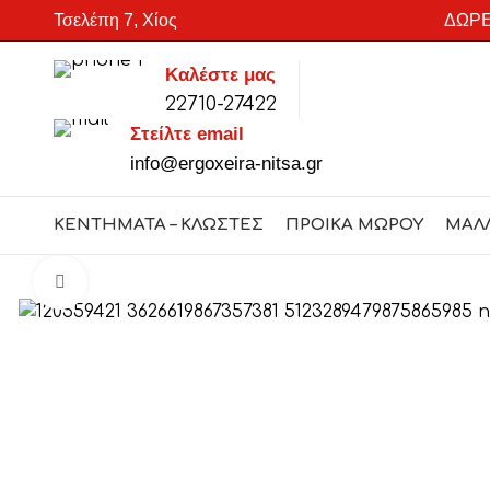
Τσελέπη 7, Χίος
ΔΩΡΕ
Καλέστε μας
22710-27422
SEARCH
Στείλτε email
Start typing to see products you are looking for.
info@ergoxeira-nitsa.gr
ΚΕΝΤΗΜΑΤΑ – ΚΛΩΣΤΕΣ
ΠΡΟΙΚΑ ΜΩΡΟΥ
ΜΑΛ
Click to enlarge