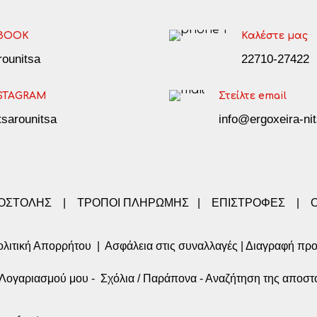
BOOK
Καλέστε μας
arounitsa
22710-27422
STAGRAM
Στείλτε email
tsarounitsa
info@ergoxeira-nit
ΠΟΣΤΟΛΗΣ
|
ΤΡΟΠΟΙ ΠΛΗΡΩΜΗΣ
|
ΕΠΙΣΤΡΟΦΕΣ
|
λιτική Απορρήτου
|
Ασφάλεια στις συναλλαγές
|
Διαγραφή πρ
α Λογαριασμού μου
-
Σχόλια / Παράπονα
-
Αναζήτηση της αποστ