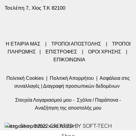
Τσελέπη 7, Χίος Τ.Κ 82100
Η ΕΤΑΙΡΙΑ ΜΑΣ
|
ΤΡΟΠΟΙ ΑΠΟΣΤΟΛΗΣ
|
ΤΡΟΠΟΙ
ΠΛΗΡΩΜΗΣ
|
ΕΠΙΣΤΡΟΦΕΣ
|
ΟΡΟΙ ΧΡΗΣΗΣ
|
ΕΠΙΚΟΙΝΩΝΙΑ
Πολιτική Cookies
|
Πολιτική Απορρήτου
|
Ασφάλεια στις
συναλλαγές
|
Διαγραφή προσωπικών δεδομένων
Στοιχεία Λογαριασμού μου
-
Σχόλια / Παράπονα
-
Αναζήτηση της αποστολής μου
Nitsa-Shop©2022 CREATED BY SOFT-TECH