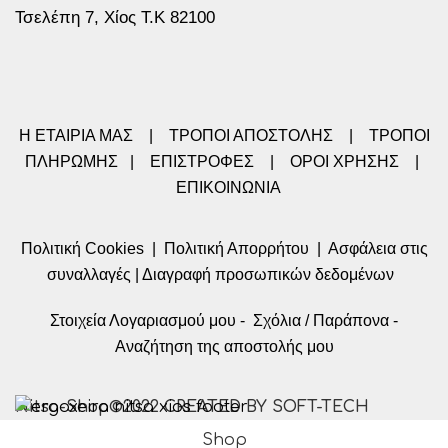
Τσελέπη 7, Χίος Τ.Κ 82100
Η ΕΤΑΙΡΙΑ ΜΑΣ
|
ΤΡΟΠΟΙ ΑΠΟΣΤΟΛΗΣ
|
ΤΡΟΠΟΙ
ΠΛΗΡΩΜΗΣ
|
ΕΠΙΣΤΡΟΦΕΣ
|
ΟΡΟΙ ΧΡΗΣΗΣ
|
ΕΠΙΚΟΙΝΩΝΙΑ
Πολιτική Cookies
|
Πολιτική Απορρήτου
|
Ασφάλεια στις
συναλλαγές
|
Διαγραφή προσωπικών δεδομένων
Στοιχεία Λογαριασμού μου
-
Σχόλια / Παράπονα
-
Αναζήτηση της αποστολής μου
Nitsa-Shop©2022 CREATED BY SOFT-TECH
Shop