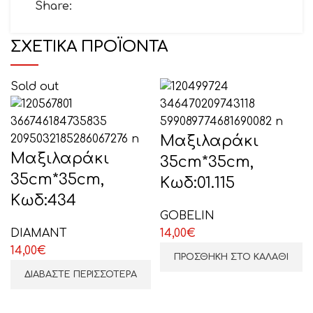
Share:
ΣΧΕΤΙΚΆ ΠΡΟΪΌΝΤΑ
Το μήνυμά σας (προαιρετικό)
Sold out
Μαξιλαράκι
Μαξιλαράκι
35cm*35cm,
35cm*35cm,
Κωδ:01.115
Κωδ:434
GOBELIN
ΕΠΙΛΕΞΤΕ ΕΔΩ
DIAMANT
14,00
€
14,00
€
ΠΡΟΣΘΉΚΗ ΣΤΟ ΚΑΛΆΘΙ
ΔΙΑΒΆΣΤΕ ΠΕΡΙΣΣΌΤΕΡΑ