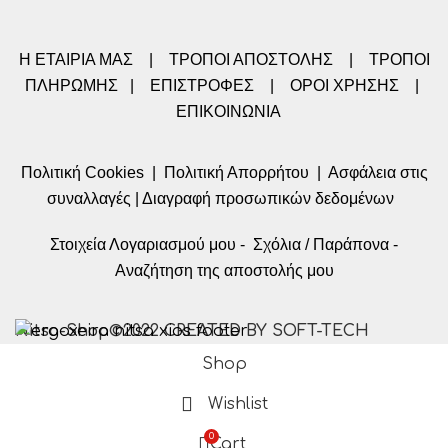
Η ΕΤΑΙΡΙΑ ΜΑΣ
|
ΤΡΟΠΟΙ ΑΠΟΣΤΟΛΗΣ
|
ΤΡΟΠΟΙ
ΠΛΗΡΩΜΗΣ
|
ΕΠΙΣΤΡΟΦΕΣ
|
ΟΡΟΙ ΧΡΗΣΗΣ
|
ΕΠΙΚΟΙΝΩΝΙΑ
Πολιτική Cookies
|
Πολιτική Απορρήτου
|
Ασφάλεια στις
συναλλαγές
|
Διαγραφή προσωπικών δεδομένων
Στοιχεία Λογαριασμού μου
-
Σχόλια / Παράπονα
-
Αναζήτηση της αποστολής μου
Nitsa-Shop©2022 CREATED BY SOFT-TECH
Shop
Wishlist
0
Cart