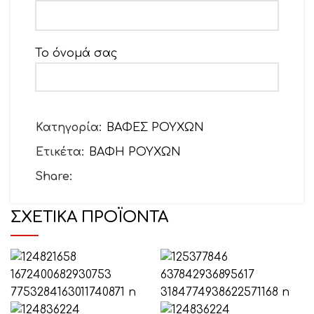
Το όνομά σας
Το email σας
Κατηγορία:
ΒΑΦΕΣ ΡΟΥΧΩΝ
Ετικέτα:
ΒΑΦΗ ΡΟΥΧΩΝ
Θέμα
Share:
ΣΧΕΤΙΚΆ ΠΡΟΪΌΝΤΑ
Το μήνυμά σας (προαιρετικό)