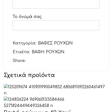
Το όνομά σας
Το email σας
Κατηγορία:
ΒΑΦΕΣ ΡΟΥΧΩΝ
Ετικέτα:
ΒΑΦΗ ΡΟΥΧΩΝ
Θέμα
Share:
Σχετικά προϊόντα
Το μήνυμά σας (προαιρετικό)