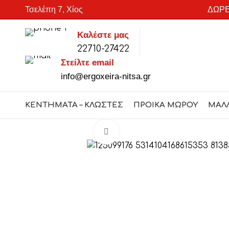
Τσελέπη 7, Χίος
ΔΩΡΕ
Καλέστε μας
22710-27422
SEARCH
Στείλτε email
Start typing to see products you are looking for.
info@ergoxeira-nitsa.gr
ΚΕΝΤΗΜΑΤΑ – ΚΛΩΣΤΕΣ
ΠΡΟΙΚΑ ΜΩΡΟΥ
ΜΑΛ
Click to enlarge