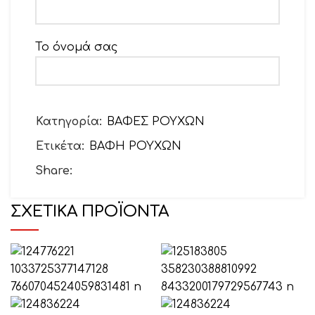
Το όνομά σας
Το email σας
Κατηγορία:
ΒΑΦΕΣ ΡΟΥΧΩΝ
Ετικέτα:
ΒΑΦΗ ΡΟΥΧΩΝ
Θέμα
Share:
ΣΧΕΤΙΚΆ ΠΡΟΪΌΝΤΑ
Το μήνυμά σας (προαιρετικό)