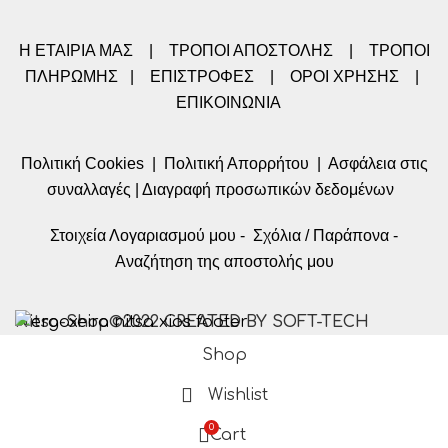
Η ΕΤΑΙΡΙΑ ΜΑΣ
|
ΤΡΟΠΟΙ ΑΠΟΣΤΟΛΗΣ
|
ΤΡΟΠΟΙ
ΠΛΗΡΩΜΗΣ
|
ΕΠΙΣΤΡΟΦΕΣ
|
ΟΡΟΙ ΧΡΗΣΗΣ
|
ΕΠΙΚΟΙΝΩΝΙΑ
Πολιτική Cookies
|
Πολιτική Απορρήτου
|
Ασφάλεια στις
συναλλαγές
|
Διαγραφή προσωπικών δεδομένων
Στοιχεία Λογαριασμού μου
-
Σχόλια / Παράπονα
-
Αναζήτηση της αποστολής μου
Nitsa-Shop©2022 CREATED BY SOFT-TECH
Shop
Wishlist
0
Cart