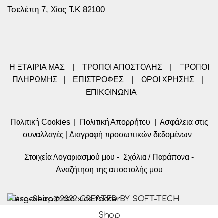
Τσελέπη 7, Χίος Τ.Κ 82100
Η ΕΤΑΙΡΙΑ ΜΑΣ
|
ΤΡΟΠΟΙ ΑΠΟΣΤΟΛΗΣ
|
ΤΡΟΠΟΙ
ΠΛΗΡΩΜΗΣ
|
ΕΠΙΣΤΡΟΦΕΣ
|
ΟΡΟΙ ΧΡΗΣΗΣ
|
ΕΠΙΚΟΙΝΩΝΙΑ
Πολιτική Cookies
|
Πολιτική Απορρήτου
|
Ασφάλεια στις
συναλλαγές
|
Διαγραφή προσωπικών δεδομένων
Στοιχεία Λογαριασμού μου
-
Σχόλια / Παράπονα
-
Αναζήτηση της αποστολής μου
Nitsa-Shop©2022 CREATED BY SOFT-TECH
Shop