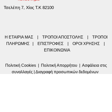
Τσελέπη 7, Χίος Τ.Κ 82100
Η ΕΤΑΙΡΙΑ ΜΑΣ
|
ΤΡΟΠΟΙ ΑΠΟΣΤΟΛΗΣ
|
ΤΡΟΠΟΙ
ΠΛΗΡΩΜΗΣ
|
ΕΠΙΣΤΡΟΦΕΣ
|
ΟΡΟΙ ΧΡΗΣΗΣ
|
ΕΠΙΚΟΙΝΩΝΙΑ
Πολιτική Cookies
|
Πολιτική Απορρήτου
|
Ασφάλεια στις
συναλλαγές
|
Διαγραφή προσωπικών δεδομένων
Στοιχεία Λογαριασμού μου
-
Σχόλια / Παράπονα
-
Αναζήτηση της αποστολής μου