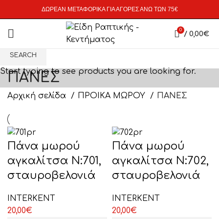
ΔΩΡΕΑΝ ΜΕΤΑΦΟΡΙΚΑ ΓΙΑ ΑΓΟΡΕΣ ΑΝΩ ΤΩΝ 75€
0
/
0,00
€
SEARCH
Start typing to see products you are looking for.
ΠΑΝΕΣ
Αρχική σελίδα
ΠΡΟΙΚΑ ΜΩΡΟΥ
ΠΑΝΕΣ
Πάνα μωρού
Πάνα μωρού
αγκαλίτσα Ν:701,
αγκαλίτσα Ν:702,
σταυροβελονιά
σταυροβελονιά
ΙΝΤΕRΚΕΝΤ
ΙΝΤΕRΚΕΝΤ
20,00
€
20,00
€