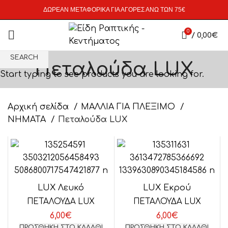
ΔΩΡΕΑΝ ΜΕΤΑΦΟΡΙΚΑ ΓΙΑ ΑΓΟΡΕΣ ΑΝΩ ΤΩΝ 75€
0
/
0,00
€
SEARCH
Πεταλούδα LUX
Start typing to see products you are looking for.
Αρχική σελίδα
ΜΑΛΛΙΑ ΓΙΑ ΠΛΕΞΙΜΟ
ΝΗΜΑΤΑ
Πεταλούδα LUX
LUX Λευκό
LUX Εκρού
ΠΕΤΑΛΟΥΔΑ LUX
ΠΕΤΑΛΟΥΔΑ LUX
6,00
€
6,00
€
ΠΡΟΣΘΉΚΗ ΣΤΟ ΚΑΛΆΘΙ
ΠΡΟΣΘΉΚΗ ΣΤΟ ΚΑΛΆΘΙ