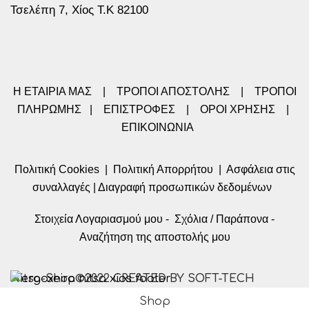
Τσελέπη 7, Χίος Τ.Κ 82100
Η ΕΤΑΙΡΙΑ ΜΑΣ
|
ΤΡΟΠΟΙ ΑΠΟΣΤΟΛΗΣ
|
ΤΡΟΠΟΙ
ΠΛΗΡΩΜΗΣ
|
ΕΠΙΣΤΡΟΦΕΣ
|
ΟΡΟΙ ΧΡΗΣΗΣ
|
ΕΠΙΚΟΙΝΩΝΙΑ
Πολιτική Cookies
|
Πολιτική Απορρήτου
|
Ασφάλεια στις
συναλλαγές
|
Διαγραφή προσωπικών δεδομένων
Στοιχεία Λογαριασμού μου
-
Σχόλια / Παράπονα
-
Αναζήτηση της αποστολής μου
Nitsa-Shop©2022 CREATED BY SOFT-TECH
Shop