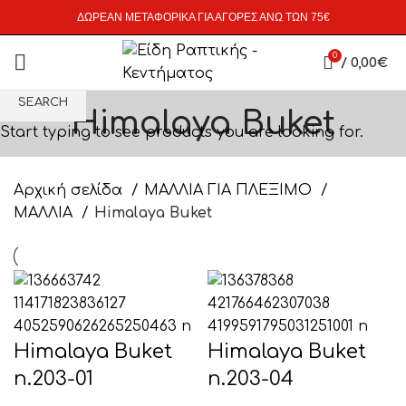
ΔΩΡΕΑΝ ΜΕΤΑΦΟΡΙΚΑ ΓΙΑ ΑΓΟΡΕΣ ΑΝΩ ΤΩΝ 75€
0
/
0,00
€
SEARCH
Himalaya Buket
Start typing to see products you are looking for.
Αρχική σελίδα
ΜΑΛΛΙΑ ΓΙΑ ΠΛΕΞΙΜΟ
ΜΑΛΛΙΑ
Himalaya Buket
Himalaya Buket
Himalaya Buket
n.203-01
n.203-04