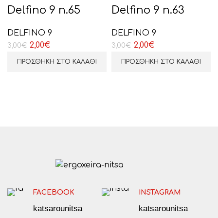
Delfino 9 n.65
Delfino 9 n.63
DELFINO 9
DELFINO 9
Original
Η
Original
Η
2,00
€
2,00
€
3,00
€
3,00
€
price
τρέχουσα
price
τρέχουσα
ΠΡΟΣΘΉΚΗ ΣΤΟ ΚΑΛΆΘΙ
ΠΡΟΣΘΉΚΗ ΣΤΟ ΚΑΛΆΘΙ
was:
τιμή
was:
τιμή
3,00€.
είναι:
3,00€.
είναι:
2,00€.
2,00€.
FACEBOOK
INSTAGRAM
katsarounitsa
katsarounitsa