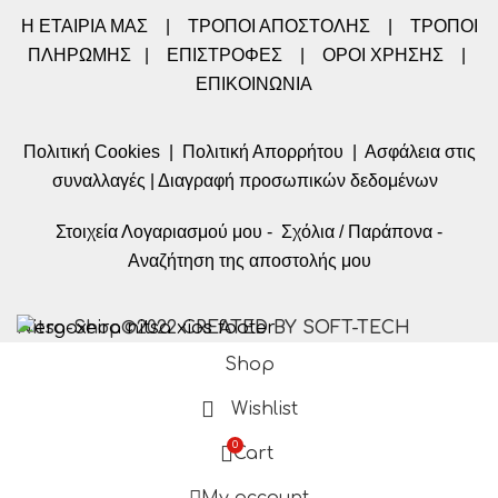
Η ΕΤΑΙΡΙΑ ΜΑΣ
|
ΤΡΟΠΟΙ ΑΠΟΣΤΟΛΗΣ
|
ΤΡΟΠΟΙ
ΠΛΗΡΩΜΗΣ
|
ΕΠΙΣΤΡΟΦΕΣ
|
ΟΡΟΙ ΧΡΗΣΗΣ
|
ΕΠΙΚΟΙΝΩΝΙΑ
Πολιτική Cookies
|
Πολιτική Απορρήτου
|
Ασφάλεια στις
συναλλαγές
|
Διαγραφή προσωπικών δεδομένων
Στοιχεία Λογαριασμού μου
-
Σχόλια / Παράπονα
-
Αναζήτηση της αποστολής μου
Nitsa-Shop©2022 CREATED BY SOFT-TECH
Shop
Wishlist
0
Cart