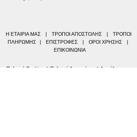
Η ΕΤΑΙΡΙΑ ΜΑΣ
|
ΤΡΟΠΟΙ ΑΠΟΣΤΟΛΗΣ
|
ΤΡΟΠΟΙ
ΠΛΗΡΩΜΗΣ
|
ΕΠΙΣΤΡΟΦΕΣ
|
ΟΡΟΙ ΧΡΗΣΗΣ
|
ΕΠΙΚΟΙΝΩΝΙΑ
Πολιτική Cookies
|
Πολιτική Απορρήτου
|
Ασφάλεια στις
συναλλαγές
|
Διαγραφή προσωπικών δεδομένων
Στοιχεία Λογαριασμού μου
-
Σχόλια / Παράπονα
-
Αναζήτηση της αποστολής μου
Nitsa-Shop©2022 CREATED BY SOFT-TECH
Shop