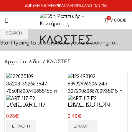
ΔΩΡΕΑΝ ΜΕΤΑΦΟΡΙΚΑ ΓΙΑ ΑΓΟΡΕΣ ΑΝΩ ΤΩΝ 75€
0
/
0,00
€
SEARCH
ΚΛΩΣΤΕΣ
Start typing to see products you are looking for.
Αρχική σελίδα
ΚΛΩΣΤΕΣ
DMC ART.117
DMC ΚΟΤΟΝ
ΜΟΥΛΙΝΕ
ΠΕΡΛΕ Ν.5
0,95
€
2,40
€
ΕΠΙΛΟΓΉ
ΕΠΙΛΟΓΉ