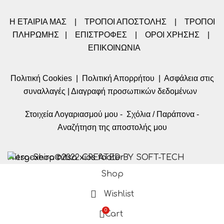
Η ΕΤΑΙΡΙΑ ΜΑΣ
|
ΤΡΟΠΟΙ ΑΠΟΣΤΟΛΗΣ
|
ΤΡΟΠΟΙ
ΠΛΗΡΩΜΗΣ
|
ΕΠΙΣΤΡΟΦΕΣ
|
ΟΡΟΙ ΧΡΗΣΗΣ
|
ΕΠΙΚΟΙΝΩΝΙΑ
Πολιτική Cookies
|
Πολιτική Απορρήτου
|
Ασφάλεια στις
συναλλαγές
|
Διαγραφή προσωπικών δεδομένων
Στοιχεία Λογαριασμού μου
-
Σχόλια / Παράπονα
-
Αναζήτηση της αποστολής μου
Nitsa-Shop©2022 CREATED BY SOFT-TECH
Shop
Wishlist
0
Cart