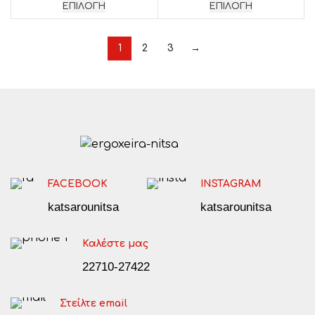
range:
range:
ΕΠΙΛΟΓΉ
ΕΠΙΛΟΓΉ
10,00€
12,00€
through
throug
40,00€
48,00€
1
2
3
→
FACEBOOK
INSTAGRAM
katsarounitsa
katsarounitsa
Καλέστε μας
22710-27422
Στείλτε email