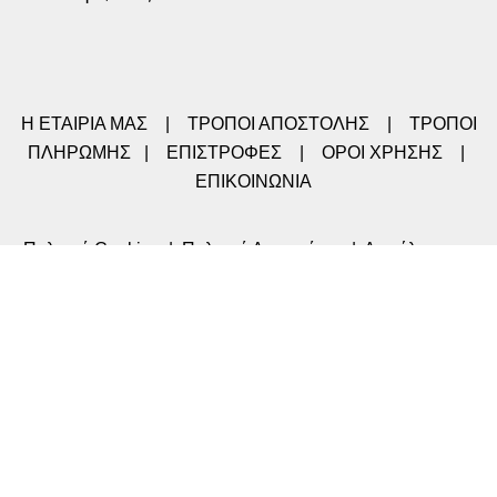
Η ΕΤΑΙΡΙΑ ΜΑΣ
|
ΤΡΟΠΟΙ ΑΠΟΣΤΟΛΗΣ
|
ΤΡΟΠΟΙ
ΠΛΗΡΩΜΗΣ
|
ΕΠΙΣΤΡΟΦΕΣ
|
ΟΡΟΙ ΧΡΗΣΗΣ
|
ΕΠΙΚΟΙΝΩΝΙΑ
Πολιτική Cookies
|
Πολιτική Απορρήτου
|
Ασφάλεια στις
συναλλαγές
|
Διαγραφή προσωπικών δεδομένων
Στοιχεία Λογαριασμού μου
-
Σχόλια / Παράπονα
-
Αναζήτηση της αποστολής μου
Nitsa-Shop©2022 CREATED BY SOFT-TECH
Shop