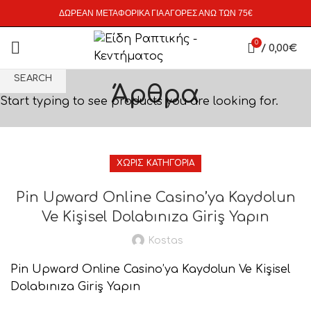
ΔΩΡΕΑΝ ΜΕΤΑΦΟΡΙΚΑ ΓΙΑ ΑΓΟΡΕΣ ΑΝΩ ΤΩΝ 75€
0
/
0,00
€
SEARCH
Άρθρα
Start typing to see products you are looking for.
ΧΩΡΊΣ ΚΑΤΗΓΟΡΊΑ
Pin Upward Online Casino’ya Kaydolun
Ve Kişisel Dolabınıza Giriş Yapın
Kostas
Pin Upward Online Casino’ya Kaydolun Ve Kişisel
Dolabınıza Giriş Yapın️