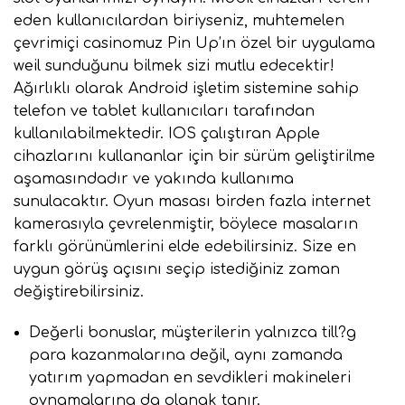
eden kullanıcılardan biriyseniz, muhtemelen
çevrimiçi casinomuz Pin Up’ın özel bir uygulama
weil sunduğunu bilmek sizi mutlu edecektir!
Ağırlıklı olarak Android işletim sistemine sahip
telefon ve tablet kullanıcıları tarafından
kullanılabilmektedir. IOS çalıştıran Apple
cihazlarını kullananlar için bir sürüm geliştirilme
aşamasındadır ve yakında kullanıma
sunulacaktır. Oyun masası birden fazla internet
kamerasıyla çevrelenmiştir, böylece masaların
farklı görünümlerini elde edebilirsiniz. Size en
uygun görüş açısını seçip istediğiniz zaman
değiştirebilirsiniz.
Değerli bonuslar, müşterilerin yalnızca till?g
para kazanmalarına değil, aynı zamanda
yatırım yapmadan en sevdikleri makineleri
oynamalarına da olanak tanır.