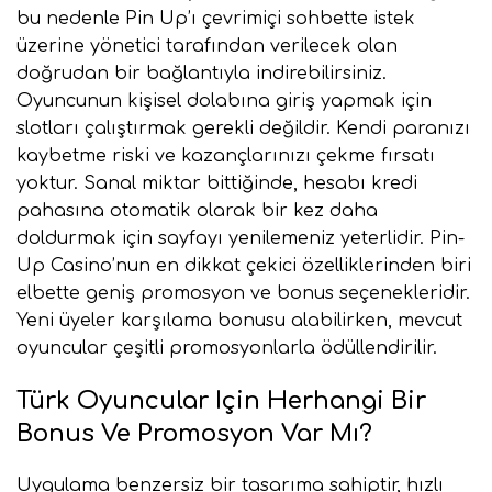
bu nedenle Pin Up’ı çevrimiçi sohbette istek
üzerine yönetici tarafından verilecek olan
doğrudan bir bağlantıyla indirebilirsiniz.
Oyuncunun kişisel dolabına giriş yapmak için
slotları çalıştırmak gerekli değildir. Kendi paranızı
kaybetme riski ve kazançlarınızı çekme fırsatı
yoktur. Sanal miktar bittiğinde, hesabı kredi
pahasına otomatik olarak bir kez daha
doldurmak için sayfayı yenilemeniz yeterlidir. Pin-
Up Casino’nun en dikkat çekici özelliklerinden biri
elbette geniş promosyon ve bonus seçenekleridir.
Yeni üyeler karşılama bonusu alabilirken, mevcut
oyuncular çeşitli promosyonlarla ödüllendirilir.
Türk Oyuncular Için Herhangi Bir
Bonus Ve Promosyon Var Mı?
Uygulama benzersiz bir tasarıma sahiptir, hızlı