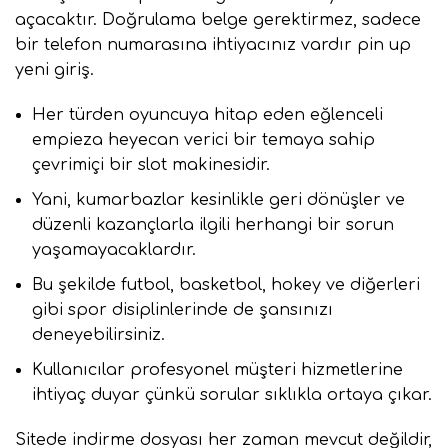
açacaktır. Doğrulama belge gerektirmez, sadece
bir telefon numarasına ihtiyacınız vardır
pin up
yeni giriş
.
Her türden oyuncuya hitap eden eğlenceli
empieza heyecan verici bir temaya sahip
çevrimiçi bir slot makinesidir.
Yani, kumarbazlar kesinlikle geri dönüşler ve
düzenli kazançlarla ilgili herhangi bir sorun
yaşamayacaklardır.
Bu şekilde futbol, basketbol, hokey ve diğerleri
gibi spor disiplinlerinde de şansınızı
deneyebilirsiniz.
Kullanıcılar profesyonel müşteri hizmetlerine
ihtiyaç duyar çünkü sorular sıklıkla ortaya çıkar.
Sitede indirme dosyası her zaman mevcut değildir,