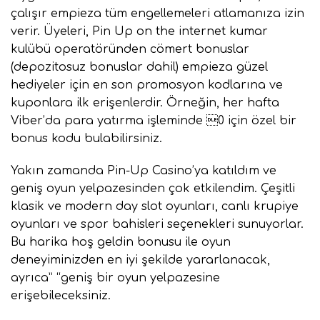
çalışır empieza tüm engellemeleri atlamanıza izin
verir. Üyeleri, Pin Up on the internet kumar
kulübü operatöründen cömert bonuslar
(depozitosuz bonuslar dahil) empieza güzel
hediyeler için en son promosyon kodlarına ve
kuponlara ilk erişenlerdir. Örneğin, her hafta
Viber’da para yatırma işleminde 0 için özel bir
bonus kodu bulabilirsiniz.
Yakın zamanda Pin-Up Casino’ya katıldım ve
geniş oyun yelpazesinden çok etkilendim. Çeşitli
klasik ve modern day slot oyunları, canlı krupiye
oyunları ve spor bahisleri seçenekleri sunuyorlar.
Bu harika hoş geldin bonusu ile oyun
deneyiminizden en iyi şekilde yararlanacak,
ayrıca” “geniş bir oyun yelpazesine
erişebileceksiniz.