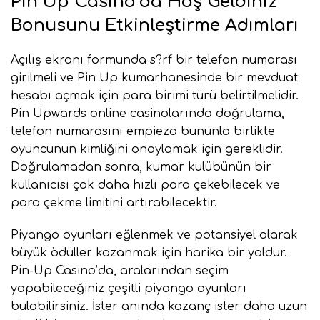
Pin Up Casino’da Hoş Geldiniz
Bonusunu Etkinleştirme Adımları
Açılış ekranı formunda s?rf bir telefon numarası
girilmeli ve Pin Up kumarhanesinde bir mevduat
hesabı açmak için para birimi türü belirtilmelidir.
Pin Upwards online casinolarında doğrulama,
telefon numarasını empieza bununla birlikte
oyuncunun kimliğini onaylamak için gereklidir.
Doğrulamadan sonra, kumar kulübünün bir
kullanıcısı çok daha hızlı para çekebilecek ve
para çekme limitini artırabilecektir.
Piyango oyunları eğlenmek ve potansiyel olarak
büyük ödüller kazanmak için harika bir yoldur.
Pin-Up Casino’da, aralarından seçim
yapabileceğiniz çeşitli piyango oyunları
bulabilirsiniz. İster anında kazanç ister daha uzun