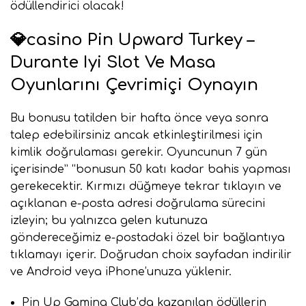
ödüllendirici olacak!
💎casino Pin Upward Turkey –
Durante Iyi Slot Ve Masa
Oyunlarını Çevrimiçi Oynayın
Bu bonusu tatilden bir hafta önce veya sonra
talep edebilirsiniz ancak etkinleştirilmesi için
kimlik doğrulaması gerekir. Oyuncunun 7 gün
içerisinde” “bonusun 50 katı kadar bahis yapması
gerekecektir. Kırmızı düğmeye tekrar tıklayın ve
açıklanan e-posta adresi doğrulama sürecini
izleyin; bu yalnızca gelen kutunuza
göndereceğimiz e-postadaki özel bir bağlantıya
tıklamayı içerir. Doğrudan choix sayfadan indirilir
ve Android veya iPhone’unuza yüklenir.
Pin Up Gaming Club’da kazanılan ödüllerin