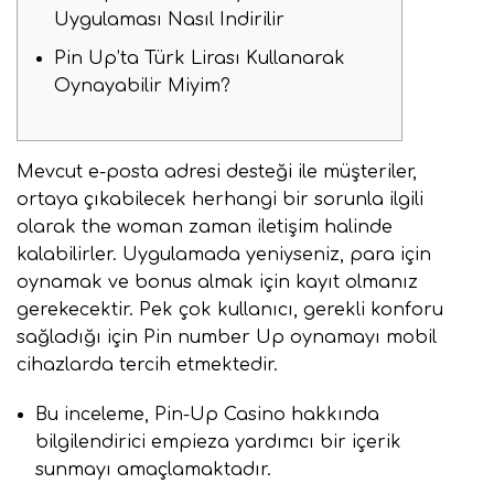
Uygulaması Nasıl Indirilir
Pin Up’ta Türk Lirası Kullanarak
Oynayabilir Miyim?
Mevcut e-posta adresi desteği ile müşteriler,
ortaya çıkabilecek herhangi bir sorunla ilgili
olarak the woman zaman iletişim halinde
kalabilirler. Uygulamada yeniyseniz, para için
oynamak ve bonus almak için kayıt olmanız
gerekecektir. Pek çok kullanıcı, gerekli konforu
sağladığı için Pin number Up oynamayı mobil
cihazlarda tercih etmektedir.
Bu inceleme, Pin-Up Casino hakkında
bilgilendirici empieza yardımcı bir içerik
sunmayı amaçlamaktadır.