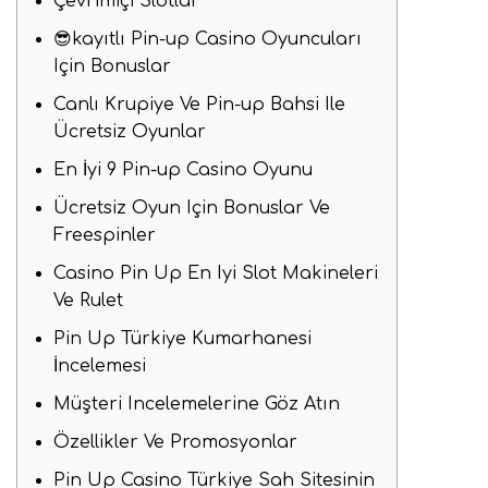
Çevrimiçi Slotlar
😎kayıtlı Pin-up Casino Oyuncuları
Için Bonuslar
Canlı Krupiye Ve Pin-up Bahsi Ile
Ücretsiz Oyunlar
En İyi 9 Pin-up Casino Oyunu
Ücretsiz Oyun Için Bonuslar Ve
Freespinler
Casino Pin Up En Iyi Slot Makineleri
Ve Rulet
Pin Up Türkiye Kumarhanesi
İncelemesi
Müşteri Incelemelerine Göz Atın
Özellikler Ve Promosyonlar
Pin Up Casino Türkiye Sah Sitesinin