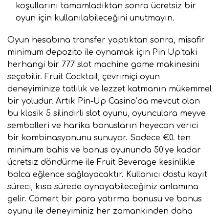
koşullarını tamamladıktan sonra ücretsiz bir
oyun için kullanılabileceğini unutmayın.
Oyun hesabına transfer yaptıktan sonra, misafir
minimum depozito ile oynamak için Pin Up’taki
herhangi bir 777 slot machine game makinesini
seçebilir. Fruit Cocktail, çevrimiçi oyun
deneyiminize tatlılık ve lezzet katmanın mükemmel
bir yoludur. Artık Pin-Up Casino’da mevcut olan
bu klasik 5 silindirli slot oyunu, oyunculara meyve
sembolleri ve harika bonusların heyecan verici
bir kombinasyonunu sunuyor. Sadece €0. ten
minimum bahis ve bonus oyununda 50’ye kadar
ücretsiz döndürme ile Fruit Beverage kesinlikle
bolca eğlence sağlayacaktır. Kullanıcı dostu kayıt
süreci, kısa sürede oynayabileceğiniz anlamına
gelir. Cömert bir para yatırma bonusu ve bonus
oyunu ile deneyiminiz her zamankinden daha