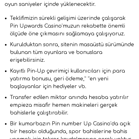
oyun saniyeler içinde yüklenecektir.
Teklifimizin sürekli gelişimi üzerinde çalışarak
Pin Upwards Casino’muzun rekabette önemli
ölçüde öne çıkmasını sağlamaya çalışıyoruz.
Kurulduktan sonra, sitenin masaüstü sürümünde
bulunan tüm oyunlara ve bonuslara
erişebilirsiniz.
Kayıtlı Pin-Up çevrimiçi kullanıcıları için para
yatırma bonusu, geri ödeme,” “en yeni
başlayanlar için hediyeler vb.
Transfer edilen miktar anında hesaba yatırılır
empieza misafir hemen makineleri gerçek
bahislerle çalıştırabilir.
Bir kumarbazın Pin number Up Casino’da açık
bir hesabı olduğunda, spor bahislerine bahis