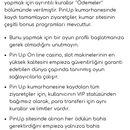
yapmak için ayrıntılı kurallar “Ödemeler”
bölümünde verilmiştir. PinUp kumarhanesinde
kaydı tamamlayan ziyaretçiler, kumar sitesinin
çeşitli bonus programları mevcuttur.
Bunu yapmak için bir oyun profili başlatmanıza
gerek olmadığını unutmayın.
Pin Up On line casino, slot makinelerinin en
yüksek kalitesini empieza güvenilirliğini garanti
edebilen dünya çapında tanınmış oyun
sağlayıcılarla çalışır.
Pin Up kumarhanesine kaydolan tüm
ziyaretçiler için, kullanıcının VIP statüsünden
bağımsız olarak, para transferi için aynı
kurallar ve limitler vardır.
PinUp sitesinde alınan her ödülün bahis
gerektirdiğini empieza yalnızca bahis