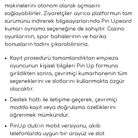
makinelerini otonom olarak açmasını
sağlayabilirler. Ziyaretçiler ayrıca platformun tam
sürümünü indirerek bilgisayarlarında Pin Upward
kumarı oynama seçeneğine de sahiptir. Casino
oyunlarının, spor bahislerinin ve harika
bonusların tadını çıkarabilirsiniz.
Kayıt prosedürü tamamlandıktan empieza
oyuncunun kişisel bilgileri Pin Up formuna
girildikten sonra, çevrimiçi kumarhanenin tüm
seçeneklerini ve slotlarını kullanmakta özgür
olacaktır.
Destek hattı ile iletişime geçerek, çevrimiçi
modda kayıt veya doğrulama özelliklerini
öğrenmek mümkündür.
PinUp club’ın mobil versiyonu, akıllı
telefonlarda uygun bir arayüz ve slot