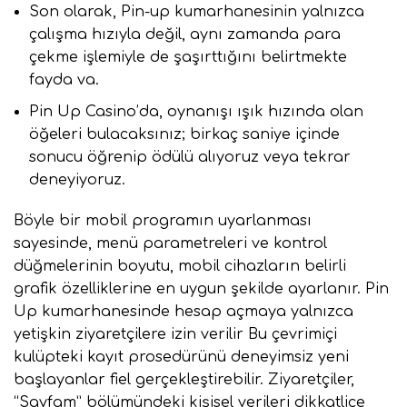
Son olarak, Pin-up kumarhanesinin yalnızca
çalışma hızıyla değil, aynı zamanda para
çekme işlemiyle de şaşırttığını belirtmekte
fayda va.
Pin Up Casino’da, oynanışı ışık hızında olan
öğeleri bulacaksınız; birkaç saniye içinde
sonucu öğrenip ödülü alıyoruz veya tekrar
deneyiyoruz.
Böyle bir mobil programın uyarlanması
sayesinde, menü parametreleri ve kontrol
düğmelerinin boyutu, mobil cihazların belirli
grafik özelliklerine en uygun şekilde ayarlanır. Pin
Up kumarhanesinde hesap açmaya yalnızca
yetişkin ziyaretçilere izin verilir Bu çevrimiçi
kulüpteki kayıt prosedürünü deneyimsiz yeni
başlayanlar fiel gerçekleştirebilir. Ziyaretçiler,
“Sayfam” bölümündeki kişisel verileri dikkatlice