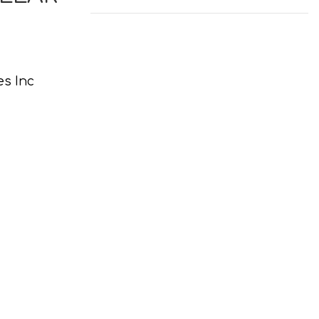
es Inc