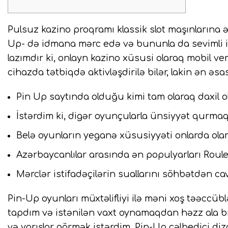
Pulsuz kazino proqramı klassik slot maşınlarına ə
Up- də idmana mərc edə və bununla da sevimli i
lazımdır ki, onlayn kazino xüsusi olaraq mobil ve
cihazda tətbiqdə aktivləşdirilə bilər, lakin ən əs
Pin Up saytında olduğu kimi tam olaraq daxil ol
İstərdim ki, digər oyunçularla ünsiyyət qurma
Belə oyunların yeganə xüsusiyyəti onlarda olan
Azərbaycanlılar arasında ən populyarları Roulet
Mərclər istifadəçilərin suallarını söhbətdən cav
Pin-Up oyunları müxtəlifliyi ilə məni xoş təəccü
tapdım və istənilən vaxt oynamaqdan həzz ala b
və yarışlar görmək istərdim. Pin-Up cəlbedici diz