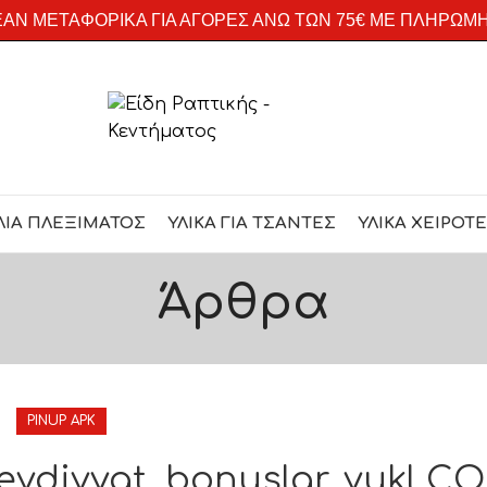
ΑΝ ΜΕΤΑΦΟΡΙΚΑ ΓΙΑ ΑΓΟΡΕΣ ΑΝΩ ΤΩΝ 75€ ΜΕ ΠΛΗΡΩΜ
ΛΙΑ ΠΛΕΞΙΜΑΤΟΣ
ΥΛΙΚΑ ΓΙΑ ΤΣΑΝΤΕΣ
ΥΛΙΚΑ ΧΕΙΡΟΤ
Άρθρα
PINUP APK
qeydiyyat, bonuslar, yukl C