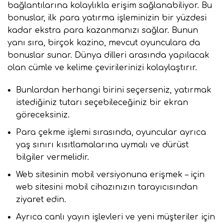
bağlantılarına kolaylıkla erişim sağlanabiliyor. Bu
bonuslar, ilk para yatırma işleminizin bir yüzdesi
kadar ekstra para kazanmanızı sağlar. Bunun
yanı sıra, birçok kazino, mevcut oyunculara da
bonuslar sunar. Dünya dilleri arasında yapılacak
olan cümle ve kelime çevirilerinizi kolaylaştırır.
Bunlardan herhangi birini seçerseniz, yatırmak
istediğiniz tutarı seçebileceğiniz bir ekran
göreceksiniz.
Para çekme işlemi sırasında, oyuncular ayrıca
yaş sınırı kısıtlamalarına uymalı ve dürüst
bilgiler vermelidir.
Web sitesinin mobil versiyonuna erişmek – için
web sitesini mobil cihazınızın tarayıcısından
ziyaret edin.
Ayrıca canlı yayın işlevleri ve yeni müşteriler için