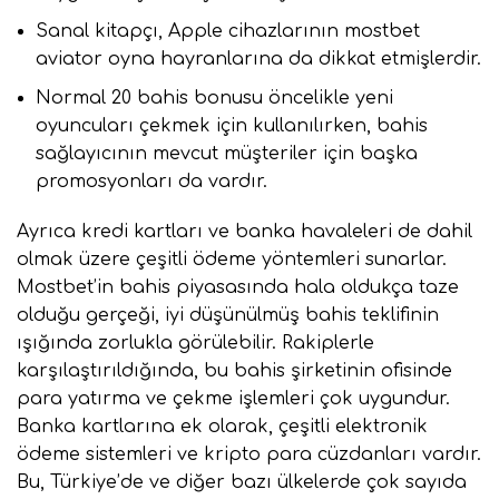
Sanal kitapçı, Apple cihazlarının mostbet
aviator oyna hayranlarına da dikkat etmişlerdir.
Normal 20 bahis bonusu öncelikle yeni
oyuncuları çekmek için kullanılırken, bahis
sağlayıcının mevcut müşteriler için başka
promosyonları da vardır.
Ayrıca kredi kartları ve banka havaleleri de dahil
olmak üzere çeşitli ödeme yöntemleri sunarlar.
Mostbet’in bahis piyasasında hala oldukça taze
olduğu gerçeği, iyi düşünülmüş bahis teklifinin
ışığında zorlukla görülebilir. Rakiplerle
karşılaştırıldığında, bu bahis şirketinin ofisinde
para yatırma ve çekme işlemleri çok uygundur.
Banka kartlarına ek olarak, çeşitli elektronik
ödeme sistemleri ve kripto para cüzdanları vardır.
Bu, Türkiye’de ve diğer bazı ülkelerde çok sayıda