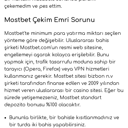
çekemedim ve pes ettim.
Mostbet Çekim Emri Sorunu
Mostbet’te minimum para yatırma miktarı seçilen
yönteme göre değişebilir. Uluslararası bahis
şirketi Mostbet.com’un resmi web sitesine,
engellemeyi aşarak kolayca erişilebilir. Bunu
yapmak için, trafik tasarrufu moduna sahip bir
tarayıcı (Opera, Firefox) veya VPN hizmetleri
kullanmanız gerekir. Mostbet sitesi bizbon n.v
şirketi tarafından finanse edilen ve 2009 yılından
hizmet veren uluslararası bir casino sitesi. Eğer bu
sürede yetişemezseniz, Mostbet standart
depozito bonusu %100 olacaktır.
Bununla birlikte, bir bahisle kısıtlanmadınız ve
bir turda iki bahis yapabilirsiniz.