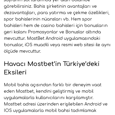
sayfanın sol tarafında yer alan bölümde
görebilirsiniz. Bahis şirketinin avantajları ve
dezavantajları, para yatırma ve çekme özellikleri,
spor bahislerinin nüansları vb. Hem spor
bahisleri hem de casino bahisleri için bonusların
geri kalanı Promosyonlar ve Bonuslar altında
mevcuttur. MostBet Android uygulamasındaki
bonuslar, iOS muadili veya resmi web sitesi ile aynı
ölçüde mevcuttur.
Havacı Mostbet’in Türkiye’deki
Eksileri
Mobil bahis açısından farklı bir deneyim vaat
eden Mostbet, kendini geliştirmiş ve mobil
uygulamalarla kullanıcılarını karşılamıştır.
Mostbet adresi üzerinden erişilebilen Android ve
IOS uygulamalarla mobil bahsi tadımlamak