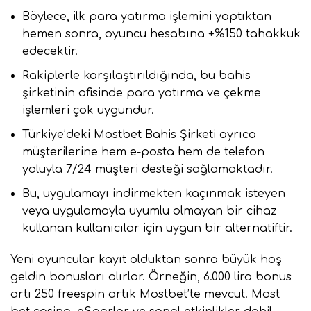
Böylece, ilk para yatırma işlemini yaptıktan
hemen sonra, oyuncu hesabına +%150 tahakkuk
edecektir.
Rakiplerle karşılaştırıldığında, bu bahis
şirketinin ofisinde para yatırma ve çekme
işlemleri çok uygundur.
Türkiye’deki Mostbet Bahis Şirketi ayrıca
müşterilerine hem e-posta hem de telefon
yoluyla 7/24 müşteri desteği sağlamaktadır.
Bu, uygulamayı indirmekten kaçınmak isteyen
veya uygulamayla uyumlu olmayan bir cihaz
kullanan kullanıcılar için uygun bir alternatiftir.
Yeni oyuncular kayıt olduktan sonra büyük hoş
geldin bonusları alırlar. Örneğin, 6.000 lira bonus
artı 250 freespin artık Mostbet’te mevcut. Most