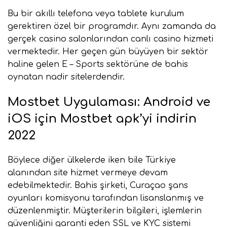
Bu bir akıllı telefona veya tablete kurulum
gerektiren özel bir programdır. Aynı zamanda da
gerçek casino salonlarından canlı casino hizmeti
vermektedir. Her geçen gün büyüyen bir sektör
haline gelen E – Sports sektörüne de bahis
oynatan nadir sitelerdendir.
Mostbet Uygulaması: Android ve
iOS için Mostbet apk’yi indirin
2022
Böylece diğer ülkelerde iken bile Türkiye
alanından site hizmet vermeye devam
edebilmektedir. Bahis şirketi, Curaçao şans
oyunları komisyonu tarafından lisanslanmış ve
düzenlenmiştir. Müşterilerin bilgileri, işlemlerin
güvenliğini garanti eden SSL ve KYC sistemi