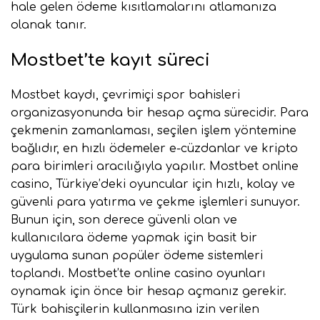
hale gelen ödeme kısıtlamalarını atlamanıza
olanak tanır.
Mostbet’te kayıt süreci
Mostbet kaydı, çevrimiçi spor bahisleri
organizasyonunda bir hesap açma sürecidir. Para
çekmenin zamanlaması, seçilen işlem yöntemine
bağlıdır, en hızlı ödemeler e-cüzdanlar ve kripto
para birimleri aracılığıyla yapılır. Mostbet online
casino, Türkiye’deki oyuncular için hızlı, kolay ve
güvenli para yatırma ve çekme işlemleri sunuyor.
Bunun için, son derece güvenli olan ve
kullanıcılara ödeme yapmak için basit bir
uygulama sunan popüler ödeme sistemleri
toplandı. Mostbet’te online casino oyunları
oynamak için önce bir hesap açmanız gerekir.
Türk bahisçilerin kullanmasına izin verilen