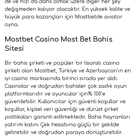
de ve hızı da dahil olmak üzere diğer her şey
değişmeden kalıyor olacaktır. En yüksek kalite ve
büyük para kazançları için Mostbetde aviator
oyna.
Mostbet Casino Most Bet Bahis
Sitesi
Bir bahis şirketi ve popüler bir lisanslı casino
şirketi olan Mostbet, Türkiye ve Azerbaycan’ın en
iyi casino markasında birinci sırada yer aldı.
Casinolar ve doğrudan bahisler çok sadık oyun
platformlarıdır ve oyuncular için% 100’e
güvenilebilir. Kullanıcılar için güvenli koşullar ve
koşullar, kişisel veri güvenliği ve dürüst şirket
politikaları garanti edilmektedir. Bahis hayranları
yatırım katını Çek hesabına güçlü bir şekilde
getirebilir ve doğrudan paraya dönüştürebilir.