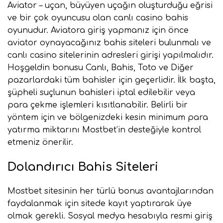
Aviator – uçan, büyüyen uçağın oluşturduğu eğrisi
ve bir çok oyuncusu olan canlı casino bahis
oyunudur. Aviatora giriş yapmanız için önce
aviator oynayacağınız bahis siteleri bulunmalı ve
canlı casino sitelerinin adresleri girişi yapılmalıdır.
Hoşgeldin bonusu Canlı, Bahis, Toto ve Diğer
pazarlardaki tüm bahisler için geçerlidir. İlk başta,
şüpheli suçlunun bahisleri iptal edilebilir veya
para çekme işlemleri kısıtlanabilir. Belirli bir
yöntem için ve bölgenizdeki kesin minimum para
yatırma miktarını Mostbet’in desteğiyle kontrol
etmeniz önerilir.
Dolandırıcı Bahis Siteleri
Mostbet sitesinin her türlü bonus avantajlarından
faydalanmak için sitede kayıt yaptırarak üye
olmak gerekli. Sosyal medya hesabıyla resmi giriş