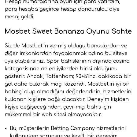
Hesap numaralarına oyun için para yatırdım,
para hesaba geçince hesap donduruldu diye
mesaj geldi.
Mosbet Sweet Bonanza Oyunu Sahte
Siz de Mostbet’in vermiş olduğu bonuslardan ve
diğer imkanlardan faydalanmak adına bu siteye
üye olabilirsiniz. Spor bahislerinin dışında casino
kategorisinde de en iyilerden birisi olduğunu
gösterir. Ancak, Tottenham; 90+5’inci dakikada bir
gol daha bularak maçı kazandı. Mostbet’in iyi bir
bahisçi olup olmadığını değerlendirin, hizmetlerini
kullanan kişilere bağlı olacaktır. Deneyim kişiden
kişiye değişeceğinden, çevrimiçi bahis için
mükemmel bir web sitesi olmayacaktır.
Bu, müşterilerin Betting Company hizmetlerini
kullanırken sorunsuz ve keyifli bir deneyim