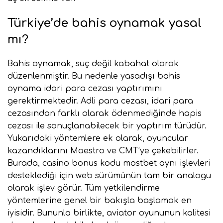
Türkiye’de bahis oynamak yasal
mı?
Bahis oynamak, suç değil kabahat olarak
düzenlenmiştir. Bu nedenle yasadışı bahis
oynama idari para cezası yaptırımını
gerektirmektedir. Adli para cezası, idari para
cezasından farklı olarak ödenmediğinde hapis
cezası ile sonuçlanabilecek bir yaptırım türüdür.
Yukarıdaki yöntemlere ek olarak, oyuncular
kazandıklarını Maestro ve CMT’ye çekebilirler.
Burada, casino bonus kodu mostbet aynı işlevleri
desteklediği için web sürümünün tam bir analogu
olarak işlev görür. Tüm yetkilendirme
yöntemlerine genel bir bakışla başlamak en
iyisidir. Bununla birlikte, aviator oyununun kalitesi