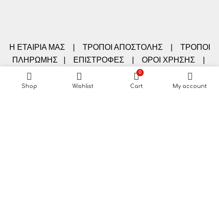
Η ΕΤΑΙΡΙΑ ΜΑΣ
|
ΤΡΟΠΟΙ ΑΠΟΣΤΟΛΗΣ
|
ΤΡΟΠΟΙ
ΠΛΗΡΩΜΗΣ
|
ΕΠΙΣΤΡΟΦΕΣ
|
ΟΡΟΙ ΧΡΗΣΗΣ
|
ΕΠΙΚΟΙΝΩΝΙΑ
0
Shop
Wishlist
Cart
My account
Πολιτική Cookies
|
Πολιτική Απορρήτου
|
Ασφάλεια στις
συναλλαγές
|
Διαγραφή προσωπικών δεδομένων
Στοιχεία Λογαριασμού μου
-
Σχόλια / Παράπονα
-
Αναζήτηση της αποστολής μου
Nitsa-Shop©2022 CREATED BY SOFT-TECH