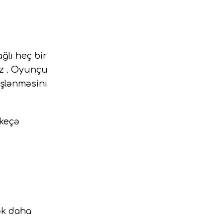
ğlı heç bir
ız . Oyunçu
işlənməsini
 keçə
ək daha