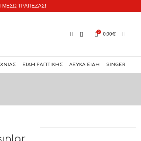
Η ΜΕΣΩ ΤΡΑΠΕΖΑΣ!
0
0,00
€
ΕΧΝΙΑΣ
ΕΙΔΗ ΡΑΠΤΙΚΗΣ
ΛΕΥΚΑ ΕΙΔΗ
SINGER
ınlar