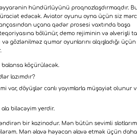
 təyyarənin hündürlüyünü proqnozlaşdırmaqdır. B
üraciət edəcək. Aviator oyunu oyna üçün siz mərc
ançasından uçana qədər prosesi vaxtında başa
eqoriyasına bölünür, demo rejiminin və əlverişli tar
və gözlənilməz qumar oyunlarını alqışladığı üçün 
.
ə balansa köçürüləcək.
lər lazımdır?
imi var, döyüşlər canlı yayımlarla müşayiət olunur 
la biləcəyim yerdir.
bləndirən bir kazinodur. Mən bütün sevimli slotları
ilərəm. Mən əlavə həyəcan əlavə etmək üçün daha 