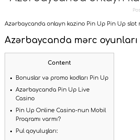
Po
Azərbaycanda onlayn kazino Pin Up Pin Up slot 
Azərbaycanda mərc oyunları şi
Content
Bonuslar və promo kodları Pin Up
Azərbaycanda Pin Up Live
Casino
Pin Up Online Casino-nun Mobil
Proqramı varmı?
Pul qoyuluşları: