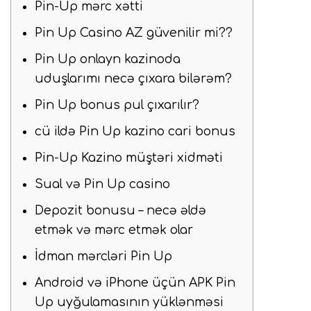
Pin-Up mərc xətti
Pin Up Casino AZ güvenilir mi??
Pin Up onlayn kazinoda
uduşlarımı necə çıxara bilərəm?
Pin Up bonus pul çıxarılır?
cü ildə Pin Up kazino cari bonus
Pin-Up Kazino müştəri xidməti
Sual və Pin Up casino
Depozit bonusu – necə əldə
etmək və mərc etmək olar
İdman mərcləri Pin Up
Android və iPhone üçün APK Pin
Up uyğulamasının yüklənməsi