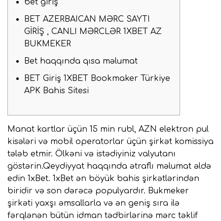
bet giriş
BET AZERBAICAN MƏRC SAYTI
GİRİŞ , CANLI MƏRCLƏR 1XBET AZ
BUKMEKER
Bet haqqında qısa məlumat
BET Giriş 1XBET Bookmaker Türkiye
APK Bahis Sitesi
Manat kartlar üçün 15 min rubl, AZN elektron pul
kisələri və mobil operatorlar üçün şirkət komissiya
tələb etmir. Ölkəni və istədiyiniz valyutanı
göstərin.Qeydiyyat haqqında ətraflı məlumat əldə
edin 1xBet. 1xBet ən böyük bahis şirkətlərindən
biridir və son dərəcə populyardır. Bukmeker
şirkəti yaxşı əmsallarla və ən geniş sıra ilə
fərqlənən bütün idman tədbirlərinə mərc təklif