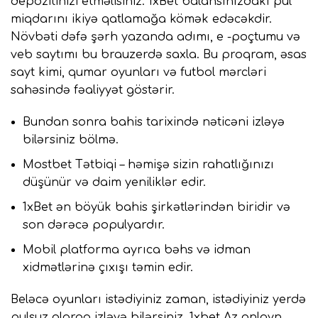
depozitinizi etməlisiniz. 1xBet balansınızdakı pul
miqdarını ikiyə qatlamağa kömək edəcəkdir.
Növbəti dəfə şərh yazanda adımı, e -poçtumu və
veb saytımı bu brauzerdə saxla. Bu proqram, əsas
sayt kimi, qumar oyunları və futbol mərcləri
sahəsində fəaliyyət göstərir.
Bundan sonra bahis tarixində nəticəni izləyə
bilərsiniz bölmə.
Mostbet Tətbiqi – həmişə sizin rahatlığınızı
düşünür və daim yeniliklər edir.
1xBet ən böyük bahis şirkətlərindən biridir və
son dərəcə populyardır.
Mobil platforma ayrıca bəhs və idman
xidmətlərinə çıxışı təmin edir.
Beləcə oyunları istədiyiniz zaman, istədiyiniz yerdə
pulsuz olaraq izləyə bilərsiniz. 1xbet Az onlayn