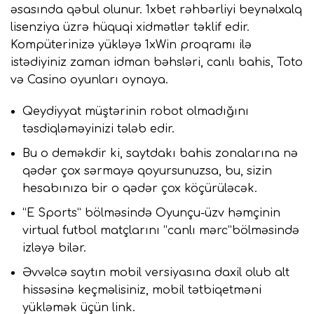
əsasında qəbul olunur. 1xbet rəhbərliyi beynəlxalq
lisenziya üzrə hüquqi xidmətlər təklif edir.
Kompüterinizə yükləyə 1xWin proqramı ilə
istədiyiniz zaman idman bəhsləri, canlı bahis, Toto
və Casino oyunları oynaya.
Qeydiyyat müştərinin robot olmadığını
təsdiqləməyinizi tələb edir.
Bu o deməkdir ki, saytdakı bahis zonalarına nə
qədər çox sərmayə qoyursunuzsa, bu, sizin
hesabınıza bir o qədər çox köçürüləcək.
“E Sports” bölməsində Oyunçu-üzv həmçinin
virtual futbol matçlarını “canlı mərc”bölməsində
izləyə bilər.
Əvvəlcə saytın mobil versiyasına daxil olub alt
hissəsinə keçməlisiniz, mobil tətbiqetməni
yükləmək üçün link.