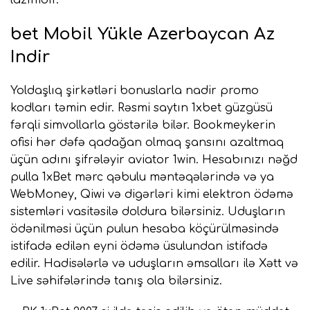
lazımdır.
bet Mobil Yükle Azerbaycan Az
Indir
Yoldaşlıq şirkətləri bonuslarla nadir promo
kodları təmin edir. Rəsmi saytın 1xbet güzgüsü
fərqli simvollarla göstərilə bilər. Bookmeykerin
ofisi hər dəfə qadağan olmaq şansını azaltmaq
üçün adını şifrələyir aviator 1win. Hesabınızı nəğd
pulla 1xBet mərc qəbulu məntəqələrində və ya
WebMoney, Qiwi və digərləri kimi elektron ödəmə
sistemləri vasitəsilə doldura bilərsiniz. Uduşların
ödənilməsi üçün pulun hesaba köçürülməsində
istifadə edilən eyni ödəmə üsulundan istifadə
edilir. Hadisələrlə və uduşların əmsalları ilə Xətt və
Live səhifələrində tanış ola bilərsiniz.