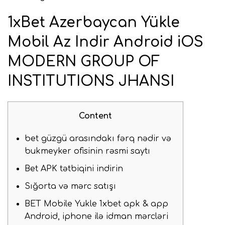
1xBet Azerbaycan Yükle
Mobil Az Indir Android iOS
MODERN GROUP OF
INSTITUTIONS JHANSI
Content
bet güzgü arasındakı fərq nədir və
bukmeyker ofisinin rəsmi saytı
Bet APK tətbiqini indirin
Sığorta və mərc satışı
BET Mobile Yukle 1xbet apk & app
Android, iphone ilə idman mərcləri