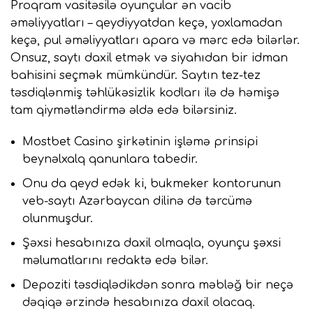
Proqram vasitəsilə oyunçular ən vacib
əməliyyatları – qeydiyyatdan keçə, yoxlamadan
keçə, pul əməliyyatları apara və mərc edə bilərlər.
Onsuz, saytı daxil etmək və siyahıdan bir idman
bahisini seçmək mümkündür. Saytın tez-tez
təsdiqlənmiş təhlükəsizlik kodları ilə də həmişə
tam qiymətləndirmə əldə edə bilərsiniz.
Mostbet Casino şirkətinin işləmə prinsipi
beynəlxalq qanunlara tabedir.
Onu da qeyd edək ki, bukmeker kontorunun
veb-saytı Azərbaycan dilinə də tərcümə
olunmuşdur.
Şəxsi hesabınıza daxil olmaqla, oyunçu şəxsi
məlumatlarını redaktə edə bilər.
Depoziti təsdiqlədikdən sonra məbləğ bir neçə
dəqiqə ərzində hesabınıza daxil olacaq.