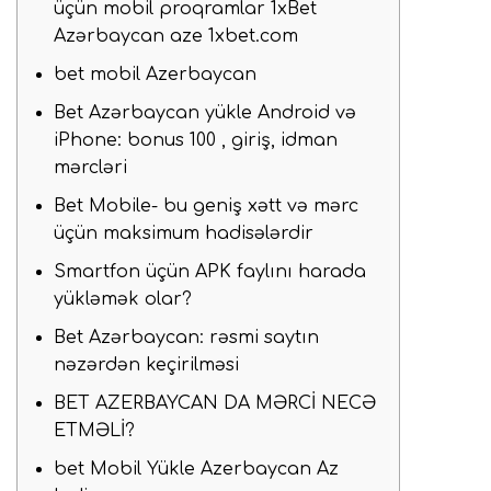
üçün mobil proqramlar 1xBet
Azərbaycan aze 1xbet.com
bet mobil Azerbaycan
Bet Azərbaycan yükle Android və
iPhone: bonus 100 , giriş, idman
mərcləri
Bet Mobile- bu geniş xətt və mərc
üçün maksimum hadisələrdir
Smartfon üçün APK faylını harada
yükləmək olar?
Bet Azərbaycan: rəsmi saytın
nəzərdən keçirilməsi
BET AZERBAYCAN DA MƏRCİ NECƏ
ETMƏLİ?
bet Mobil Yükle Azerbaycan Az